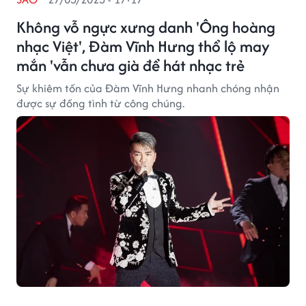
Không vỗ ngực xưng danh 'Ông hoàng
nhạc Việt', Đàm Vĩnh Hưng thổ lộ may
mắn 'vẫn chưa già để hát nhạc trẻ
Sự khiêm tốn của Đàm Vĩnh Hưng nhanh chóng nhận
được sự đồng tình từ công chúng.