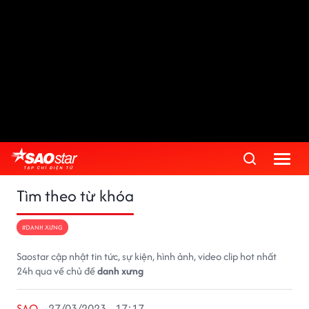
Tìm theo từ khóa
#DANH XƯNG
Saostar cập nhật tin tức, sự kiện, hình ảnh, video clip hot nhất
24h qua về chủ đề
danh xưng
SAO
27/03/2023 - 17:17