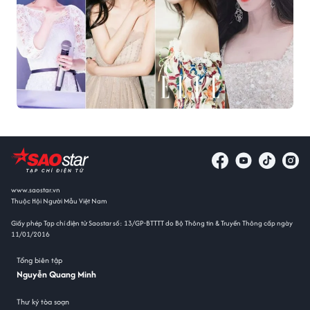
www.saostar.vn
Thuộc Hội Người Mẫu Việt Nam
Giấy phép Tạp chí điện tử Saostar số: 13/GP-BTTTT do Bộ Thông tin & Truyền Thông cấp ngày
11/01/2016
Tổng biên tập
Nguyễn Quang Minh
Thư ký tòa soạn