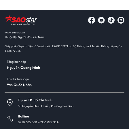
www.saostar.vn
Thuộc Hội Người Mẫu Việt Nam
Giấy phép Tạp chí điện tử Saostar số: 13/GP-BTTTT do Bộ Thông tin & Truyền Thông cấp ngày
11/01/2016
Tổng biên tập
Nguyễn Quang Minh
Thư ký tòa soạn
Văn Quốc Nhân
Trụ sở TP. Hồ Chí Minh
5B Nguyễn Đình Chiểu, Phường Sài Gòn
Hotline
0938 305 588 -
0933 879 914