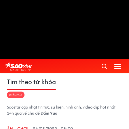
Tìm theo từ khóa
#ĐẦM VUA
Saostar cập nhật tin tức, sự kiện, hình ảnh, video clip hot nhất
24h qua về chủ đề
Đầm Vua
ĂN - CHƠI
24/05/2022 - 08:00