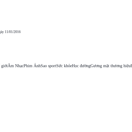
gày 11/01/2016
 giới
Âm Nhạc
Phim Ảnh
Sao sport
Sức khỏe
Học đường
Gương mặt thương hiệu