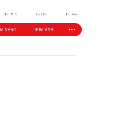
Tin Mới
Tin Hot
Tìm kiếm
M NHẠC
PHIM ẢNH
SAO SPORT