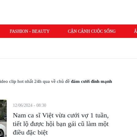
FASHION - BEAUTY
CẬN CẢNH CUỘC SỐNG
Â
 video clip hot nhất 24h qua về chủ đề
đám cưới đinh mạnh
12/06/2024 - 08:30
Nam ca sĩ Việt vừa cưới vợ 1 tuần,
tiết lộ được hội bạn gái cũ làm một
điều đặc biệt