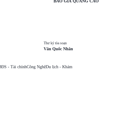
BÁO GIÁ QUẢNG CÁO
Thư ký tòa soạn
Văn Quốc Nhân
BĐS - Tài chính
Công Nghệ
Du lịch - Khám