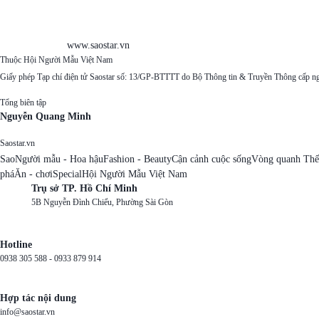
www.saostar.vn
Thuộc Hội Người Mẫu Việt Nam
Giấy phép Tạp chí điện tử Saostar số: 13/GP-BTTTT do Bộ Thông tin & Truyền Thông cấp n
Tổng biên tập
Nguyễn Quang Minh
Saostar.vn
Sao
Người mẫu - Hoa hậu
Fashion - Beauty
Cận cảnh cuộc sống
Vòng quanh Thế
phá
Ăn - chơi
Special
Hội Người Mẫu Việt Nam
Trụ sở TP. Hồ Chí Minh
5B Nguyễn Đình Chiểu, Phường Sài Gòn
Hotline
0938 305 588 -
0933 879 914
Hợp tác nội dung
info@saostar.vn