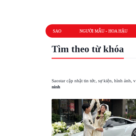
SAO
NGƯỜI MẪU - HOA HẬU
Tìm theo từ khóa
# ĐÁM CƯỚI ĐINH MẠNH NINH
Saostar cập nhật tin tức, sự kiện, hình ảnh,
ninh