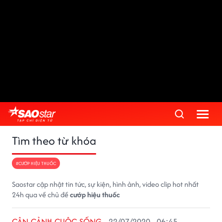
Tìm theo từ khóa
#CƯỚP HIỆU THUỐC
Saostar cập nhật tin tức, sự kiện, hình ảnh, video clip hot nhất
24h qua về chủ đề
cướp hiệu thuốc
CẬN CẢNH CUỘC SỐNG
22/07/2020 - 06:45