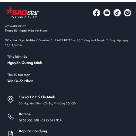
www.saostar.vn
Thuộc Hội Người Mẫu Việt Nam
Giấy phép Tạp chí điện tử Saostar số: 13/GP-BTTTT do Bộ Thông tin & Truyền Thông cấp ngày
11/01/2016
Tổng biên tập
Nguyễn Quang Minh
Thư ký tòa soạn
Văn Quốc Nhân
Trụ sở TP. Hồ Chí Minh
5B Nguyễn Đình Chiểu, Phường Sài Gòn
Hotline
0938 305 588 -
0933 879 914
Hợp tác nội dung