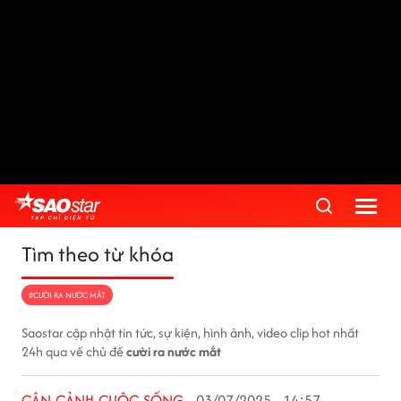
Tìm theo từ khóa
#CƯỜI RA NƯỚC MẮT
Saostar cập nhật tin tức, sự kiện, hình ảnh, video clip hot nhất
24h qua về chủ đề
cười ra nước mắt
CẬN CẢNH CUỘC SỐNG
03/07/2025 - 14:57