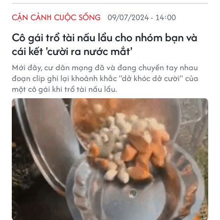
CẬN CẢNH CUỘC SỐNG
09/07/2024 - 14:00
Cô gái trổ tài nấu lẩu cho nhóm bạn và
cái kết 'cười ra nước mắt'
Mới đây, cư dân mạng đã và đang chuyền tay nhau
đoạn clip ghi lại khoảnh khắc "dở khóc dở cười" của
một cô gái khi trổ tài nấu lẩu.