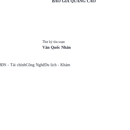
BÁO GIÁ QUẢNG CÁO
Thư ký tòa soạn
Văn Quốc Nhân
BĐS - Tài chính
Công Nghệ
Du lịch - Khám