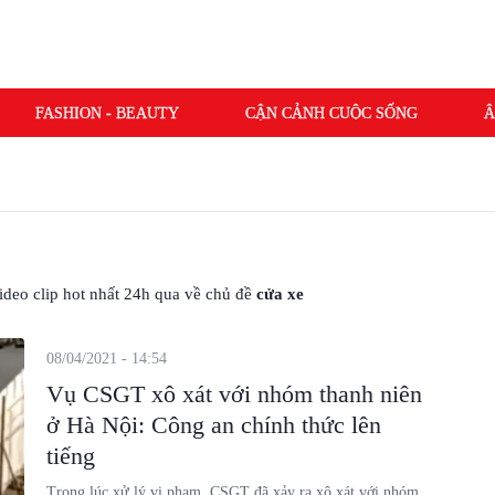
FASHION - BEAUTY
CẬN CẢNH CUỘC SỐNG
Â
 video clip hot nhất 24h qua về chủ đề
cửa xe
08/04/2021 - 14:54
Vụ CSGT xô xát với nhóm thanh niên
ở Hà Nội: Công an chính thức lên
tiếng
Trong lúc xử lý vi phạm, CSGT đã xảy ra xô xát với nhóm