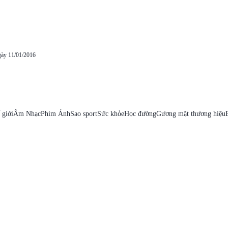
gày 11/01/2016
 giới
Âm Nhạc
Phim Ảnh
Sao sport
Sức khỏe
Học đường
Gương mặt thương hiệu