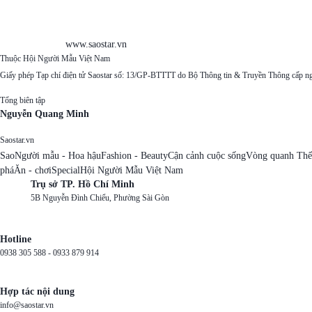
www.saostar.vn
Thuộc Hội Người Mẫu Việt Nam
Giấy phép Tạp chí điện tử Saostar số: 13/GP-BTTTT do Bộ Thông tin & Truyền Thông cấp n
Tổng biên tập
Nguyễn Quang Minh
Saostar.vn
Sao
Người mẫu - Hoa hậu
Fashion - Beauty
Cận cảnh cuộc sống
Vòng quanh Thế
phá
Ăn - chơi
Special
Hội Người Mẫu Việt Nam
Trụ sở TP. Hồ Chí Minh
5B Nguyễn Đình Chiểu, Phường Sài Gòn
Hotline
0938 305 588 -
0933 879 914
Hợp tác nội dung
info@saostar.vn