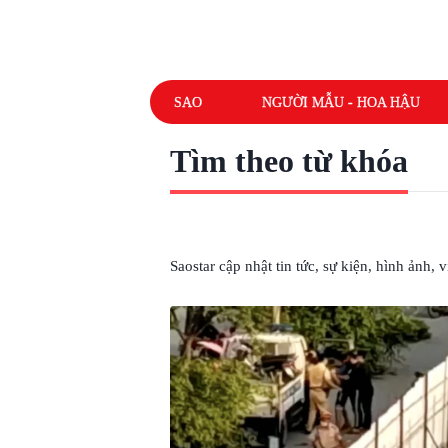
SAO
NGƯỜI MẪU - HOA HẬU
Tìm theo từ khóa
# CỬA XE
Saostar cập nhật tin tức, sự kiện, hình ảnh,