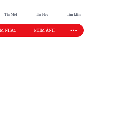
Tin Mới
Tin Hot
Tìm kiếm
M NHẠC
PHIM ẢNH
SAO SPORT