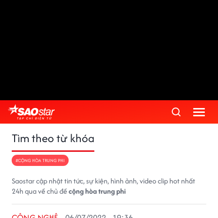
Tìm theo từ khóa
#CỘNG HÒA TRUNG PHI
Saostar cập nhật tin tức, sự kiện, hình ảnh, video clip hot nhất
24h qua về chủ đề
cộng hòa trung phi
CÔNG NGHỆ
06/07/2022 - 19:36