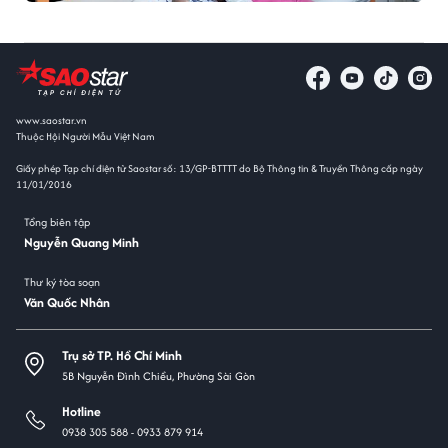
www.saostar.vn
Thuộc Hội Người Mẫu Việt Nam
Giấy phép Tạp chí điện tử Saostar số: 13/GP-BTTTT do Bộ Thông tin & Truyền Thông cấp ngày
11/01/2016
Tổng biên tập
Nguyễn Quang Minh
Thư ký tòa soạn
Văn Quốc Nhân
Trụ sở TP. Hồ Chí Minh
5B Nguyễn Đình Chiểu, Phường Sài Gòn
Hotline
0938 305 588 -
0933 879 914