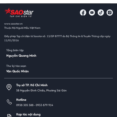
www.saostar.vn
Thuộc Hội Người Mẫu Việt Nam
Giấy phép Tạp chí điện tử Saostar số: 13/GP-BTTTT do Bộ Thông tin & Truyền Thông cấp ngày
11/01/2016
Tổng biên tập
Nguyễn Quang Minh
Thư ký tòa soạn
Văn Quốc Nhân
Trụ sở TP. Hồ Chí Minh
5B Nguyễn Đình Chiểu, Phường Sài Gòn
Hotline
0938 305 588 -
0933 879 914
Hợp tác nội dung