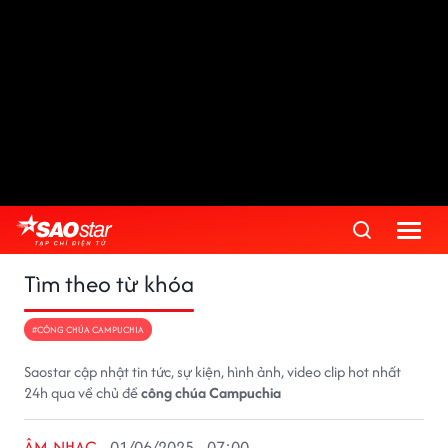
Tìm theo từ khóa
#CÔNG CHÚA CAMPUCHIA
Saostar cập nhật tin tức, sự kiện, hình ảnh, video clip hot nhất
24h qua về chủ đề
công chúa Campuchia
ÂM NHẠC
01/06/2025 - 07:00