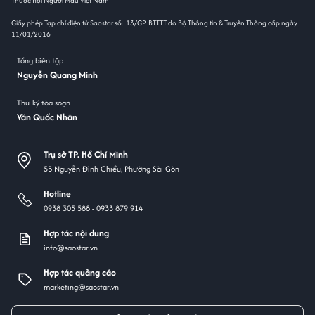
Thuộc Hội Người Mẫu Việt Nam
Giấy phép Tạp chí điện tử Saostar số: 13/GP-BTTTT do Bộ Thông tin & Truyền Thông cấp ngày
11/01/2016
Tổng biên tập
Nguyễn Quang Minh
Thư ký tòa soạn
Văn Quốc Nhân
Trụ sở TP. Hồ Chí Minh
5B Nguyễn Đình Chiểu, Phường Sài Gòn
Hotline
0938 305 588 -
0933 879 914
Hợp tác nội dung
info@saostar.vn
Hợp tác quảng cáo
marketing@saostar.vn