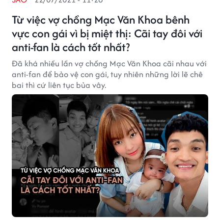
Từ việc vợ chồng Mạc Văn Khoa bênh
vực con gái vì bị miệt thị: Cãi tay đôi với
anti-fan là cách tốt nhất?
Đã khá nhiều lần vợ chồng Mạc Văn Khoa cãi nhau với
anti-fan để bảo vệ con gái, tuy nhiên những lời lẽ chê
bai thì cứ liên tục bủa vây.