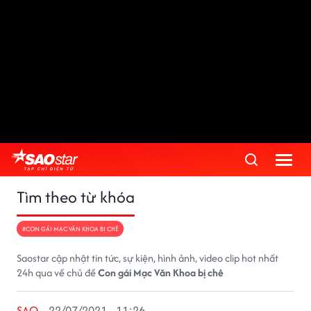
Tìm theo từ khóa
#CON GÁI MẠC VĂN KHOA BỊ CHÊ
Saostar cập nhật tin tức, sự kiện, hình ảnh, video clip hot nhất
24h qua về chủ đề
Con gái Mạc Văn Khoa bị chê
SAO
22/07/2021 - 11:26