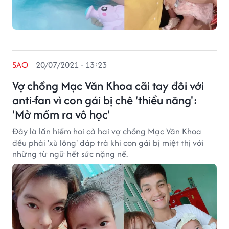
SAO
20/07/2021 - 13:23
Vợ chồng Mạc Văn Khoa cãi tay đôi với
anti-fan vì con gái bị chê 'thiểu năng':
'Mở mồm ra vô học'
Đây là lần hiếm hoi cả hai vợ chồng Mạc Văn Khoa
đều phải 'xù lông' đáp trả khi con gái bị miệt thị với
những từ ngữ hết sức nặng nề.