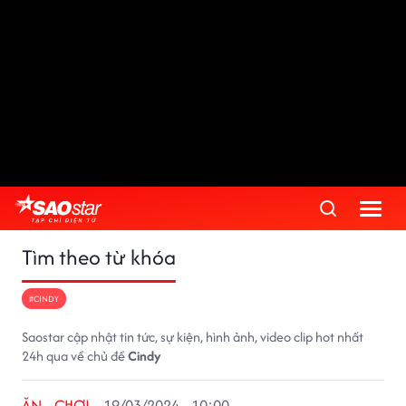
Tìm theo từ khóa
#CINDY
Saostar cập nhật tin tức, sự kiện, hình ảnh, video clip hot nhất
24h qua về chủ đề
Cindy
ĂN - CHƠI
19/03/2024 - 10:00