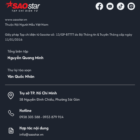
www.saostar.vn
Thuộc Hội Người Mẫu Việt Nam
Giấy phép Tạp chí điện tử Saostar số: 13/GP-BTTTT do Bộ Thông tin & Truyền Thông cấp ngày
11/01/2016
Tổng biên tập
Nguyễn Quang Minh
Thư ký tòa soạn
Văn Quốc Nhân
Trụ sở TP. Hồ Chí Minh
5B Nguyễn Đình Chiểu, Phường Sài Gòn
Hotline
0938 305 588 -
0933 879 914
Hợp tác nội dung
info@saostar.vn