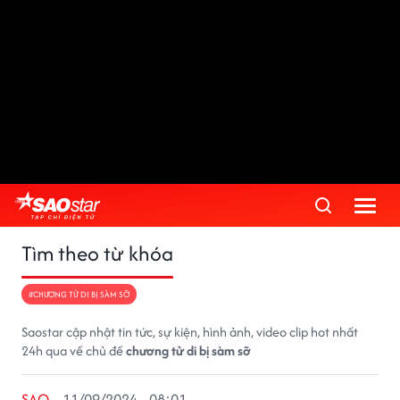
Tìm theo từ khóa
#CHƯƠNG TỬ DI BỊ SÀM SỠ
Saostar cập nhật tin tức, sự kiện, hình ảnh, video clip hot nhất
24h qua về chủ đề
chương tử di bị sàm sỡ
SAO
11/09/2024 - 08:01