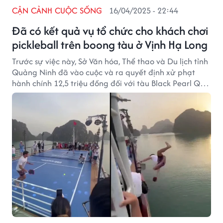
CẬN CẢNH CUỘC SỐNG
16/04/2025 - 22:44
Đã có kết quả vụ tổ chức cho khách chơi
pickleball trên boong tàu ở Vịnh Hạ Long
Trước sự việc này, Sở Văn hóa, Thể thao và Du lịch tỉnh
Quảng Ninh đã vào cuộc và ra quyết định xử phạt
hành chính 12,5 triệu đồng đối với tàu Black Pearl QN-
6699 – phương tiện tổ chức hoạt động thể thao không
đảm bảo an toàn.