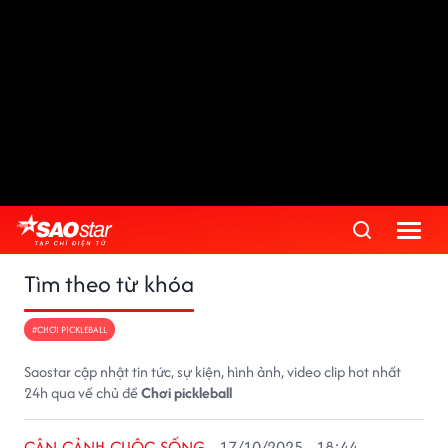
Tìm theo từ khóa
#CHƠI PICKLEBALL
Saostar cập nhật tin tức, sự kiện, hình ảnh, video clip hot nhất
24h qua về chủ đề
Chơi pickleball
CẬN CẢNH CUỘC SỐNG
17/10/2025 - 18:44