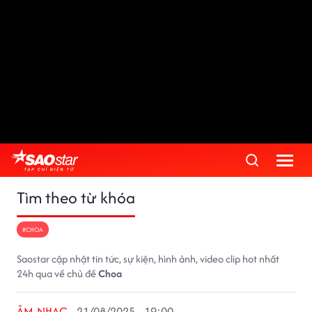
Tìm theo từ khóa
#CHOA
Saostar cập nhật tin tức, sự kiện, hình ảnh, video clip hot nhất
24h qua về chủ đề
Choa
ÂM NHẠC
21/08/2025 - 19:00