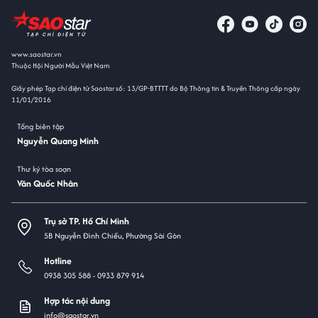
www.saostar.vn
Thuộc Hội Người Mẫu Việt Nam
Giấy phép Tạp chí điện tử Saostar số: 13/GP-BTTTT do Bộ Thông tin & Truyền Thông cấp ngày
11/01/2016
Tổng biên tập
Nguyễn Quang Minh
Thư ký tòa soạn
Văn Quốc Nhân
Trụ sở TP. Hồ Chí Minh
5B Nguyễn Đình Chiểu, Phường Sài Gòn
Hotline
0938 305 588 -
0933 879 914
Hợp tác nội dung
info@saostar.vn