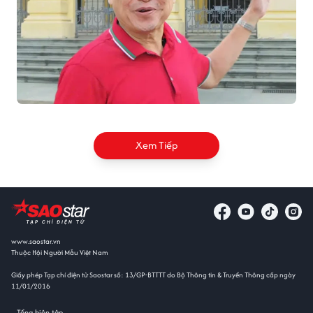
Xem Tiếp
www.saostar.vn
Thuộc Hội Người Mẫu Việt Nam
Giấy phép Tạp chí điện tử Saostar số: 13/GP-BTTTT do Bộ Thông tin & Truyền Thông cấp ngày
11/01/2016
Tổng biên tập