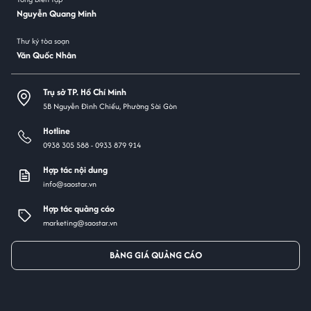
Nguyễn Quang Minh
Thư ký tòa soạn
Văn Quốc Nhân
Trụ sở TP. Hồ Chí Minh
5B Nguyễn Đình Chiểu, Phường Sài Gòn
Hotline
0938 305 588 -
0933 879 914
Hợp tác nội dung
info@saostar.vn
Hợp tác quảng cáo
marketing@saostar.vn
BẢNG GIÁ QUẢNG CÁO