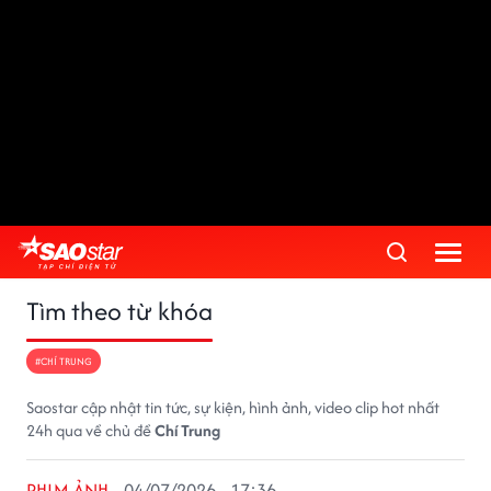
Tìm theo từ khóa
#CHÍ TRUNG
Saostar cập nhật tin tức, sự kiện, hình ảnh, video clip hot nhất
24h qua về chủ đề
Chí Trung
PHIM ẢNH
04/07/2026 - 17:36