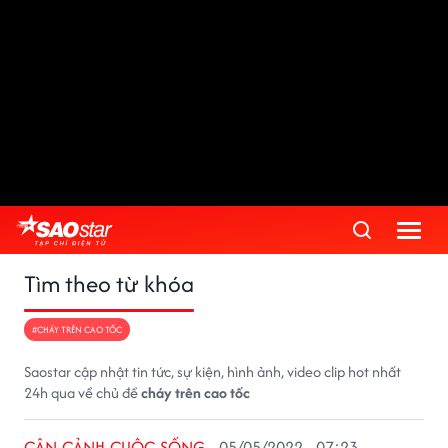
Tìm theo từ khóa
#CHÁY TRÊN CAO TỐC
Saostar cập nhật tin tức, sự kiện, hình ảnh, video clip hot nhất
24h qua về chủ đề
cháy trên cao tốc
CẬN CẢNH CUỘC SỐNG
05/05/2022 - 07:23