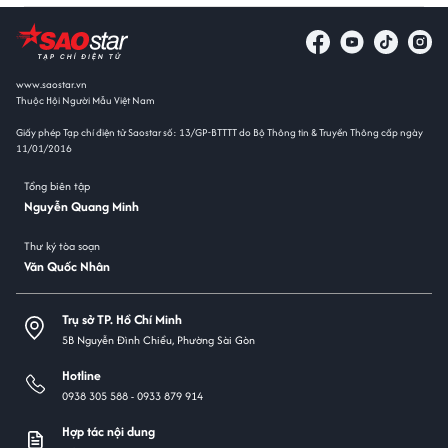
www.saostar.vn
Thuộc Hội Người Mẫu Việt Nam
Giấy phép Tạp chí điện tử Saostar số: 13/GP-BTTTT do Bộ Thông tin & Truyền Thông cấp ngày
11/01/2016
Tổng biên tập
Nguyễn Quang Minh
Thư ký tòa soạn
Văn Quốc Nhân
Trụ sở TP. Hồ Chí Minh
5B Nguyễn Đình Chiểu, Phường Sài Gòn
Hotline
0938 305 588 -
0933 879 914
Hợp tác nội dung