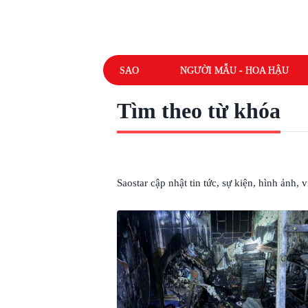
SAO
NGƯỜI MẪU - HOA HẬU
Tìm theo từ khóa
# CHÁY Ở BẮC GIANG
Saostar cập nhật tin tức, sự kiện, hình ảnh,