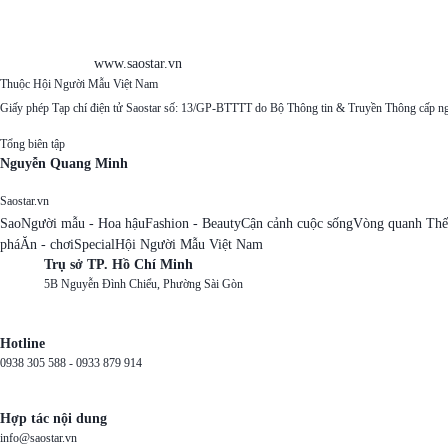
www.saostar.vn
Thuộc Hội Người Mẫu Việt Nam
Giấy phép Tạp chí điện tử Saostar số: 13/GP-BTTTT do Bộ Thông tin & Truyền Thông cấp n
Tổng biên tập
Nguyễn Quang Minh
Saostar.vn
Sao
Người mẫu - Hoa hậu
Fashion - Beauty
Cận cảnh cuộc sống
Vòng quanh Thế
phá
Ăn - chơi
Special
Hội Người Mẫu Việt Nam
Trụ sở TP. Hồ Chí Minh
5B Nguyễn Đình Chiểu, Phường Sài Gòn
Hotline
0938 305 588 -
0933 879 914
Hợp tác nội dung
info@saostar.vn