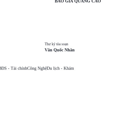
BÁO GIÁ QUẢNG CÁO
Thư ký tòa soạn
Văn Quốc Nhân
BĐS - Tài chính
Công Nghệ
Du lịch - Khám