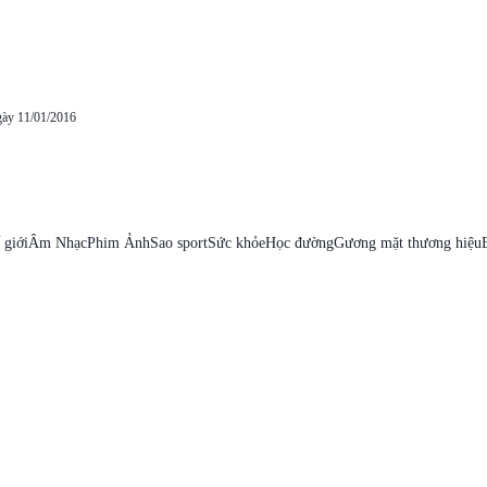
gày 11/01/2016
 giới
Âm Nhạc
Phim Ảnh
Sao sport
Sức khỏe
Học đường
Gương mặt thương hiệu