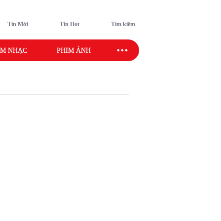
Tin Mới
Tin Hot
Tìm kiếm
M NHẠC
PHIM ẢNH
SAO SPORT