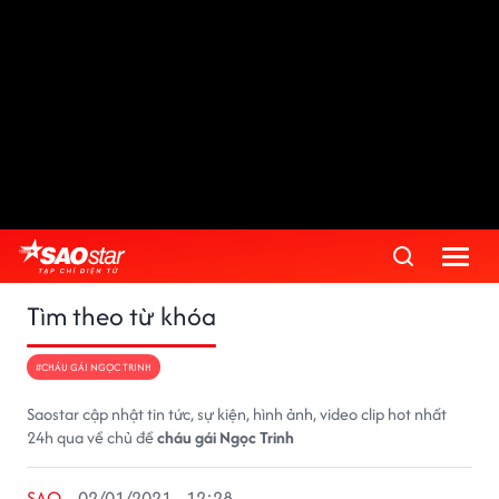
Tìm theo từ khóa
#CHÁU GÁI NGỌC TRINH
Saostar cập nhật tin tức, sự kiện, hình ảnh, video clip hot nhất
24h qua về chủ đề
cháu gái Ngọc Trinh
SAO
02/01/2021 - 12:28