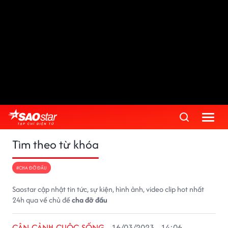
Tìm theo từ khóa
#CHA ĐỠ ĐẦU
Saostar cập nhật tin tức, sự kiện, hình ảnh, video clip hot nhất
24h qua về chủ đề
cha đỡ đầu
CẬN CẢNH CUỘC SỐNG
16/03/2023 - 14:06