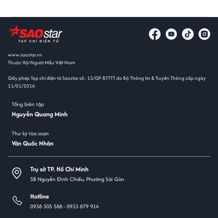
www.saostar.vn
Thuộc Hội Người Mẫu Việt Nam
Giấy phép Tạp chí điện tử Saostar số: 13/GP-BTTTT do Bộ Thông tin & Truyền Thông cấp ngày
11/01/2016
Tổng biên tập
Nguyễn Quang Minh
Thư ký tòa soạn
Văn Quốc Nhân
Trụ sở TP. Hồ Chí Minh
5B Nguyễn Đình Chiểu, Phường Sài Gòn
Hotline
0938 305 588 -
0933 879 914