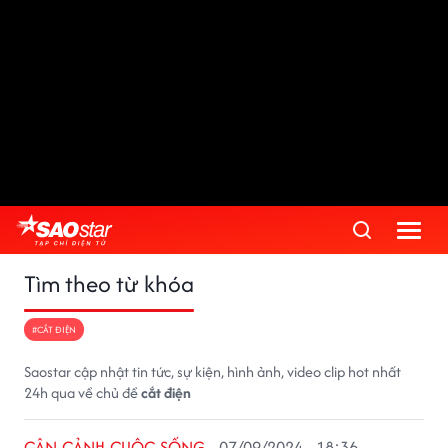
Tìm theo từ khóa
#CẮT ĐIỆN
Saostar cập nhật tin tức, sự kiện, hình ảnh, video clip hot nhất
24h qua về chủ đề
cắt điện
CẬN CẢNH CUỘC SỐNG
07/09/2024 - 18:36