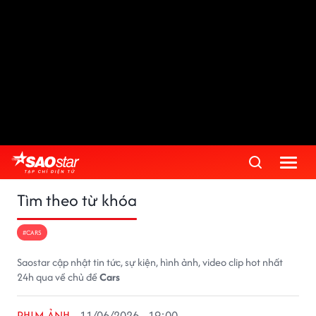
Tìm theo từ khóa
#CARS
Saostar cập nhật tin tức, sự kiện, hình ảnh, video clip hot nhất
24h qua về chủ đề
Cars
PHIM ẢNH
11/06/2026 - 19:00