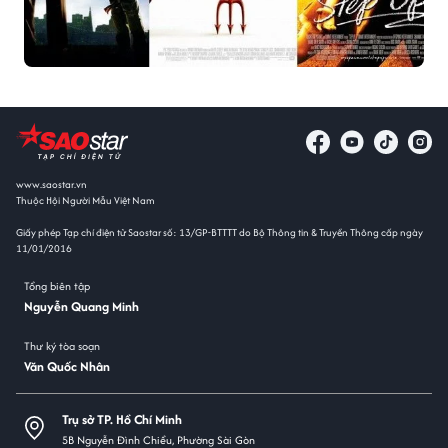
www.saostar.vn
Thuộc Hội Người Mẫu Việt Nam
Giấy phép Tạp chí điện tử Saostar số: 13/GP-BTTTT do Bộ Thông tin & Truyền Thông cấp ngày
11/01/2016
Tổng biên tập
Nguyễn Quang Minh
Thư ký tòa soạn
Văn Quốc Nhân
Trụ sở TP. Hồ Chí Minh
5B Nguyễn Đình Chiểu, Phường Sài Gòn