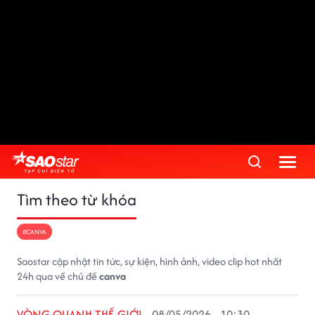
Tìm theo từ khóa
#CANVA
Saostar cập nhật tin tức, sự kiện, hình ảnh, video clip hot nhất
24h qua về chủ đề
canva
VÒNG QUANH THẾ GIỚI
08/05/2026 - 10:30