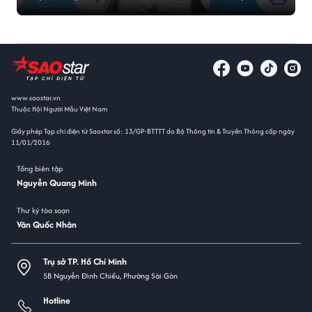
www.saostar.vn
Thuộc Hội Người Mẫu Việt Nam
Giấy phép Tạp chí điện tử Saostar số: 13/GP-BTTTT do Bộ Thông tin & Truyền Thông cấp ngày
11/01/2016
Tổng biên tập
Nguyễn Quang Minh
Thư ký tòa soạn
Văn Quốc Nhân
Trụ sở TP. Hồ Chí Minh
5B Nguyễn Đình Chiểu, Phường Sài Gòn
Hotline