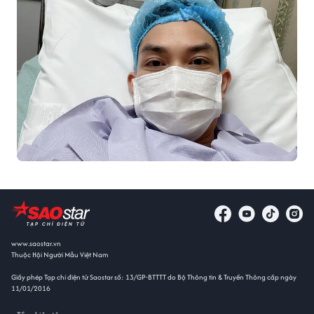
www.saostar.vn
Thuộc Hội Người Mẫu Việt Nam
Giấy phép Tạp chí điện tử Saostar số: 13/GP-BTTTT do Bộ Thông tin & Truyền Thông cấp ngày
11/01/2016