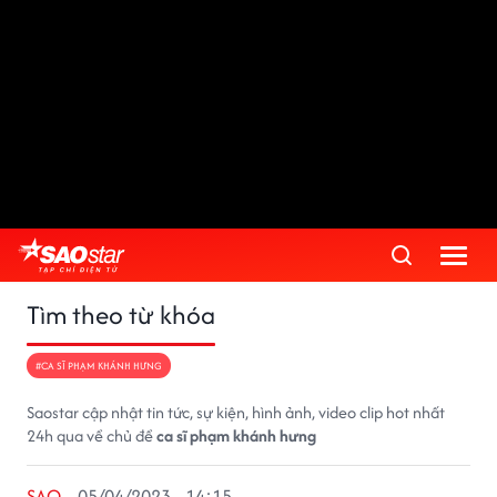
Tìm theo từ khóa
#CA SĨ PHẠM KHÁNH HƯNG
Saostar cập nhật tin tức, sự kiện, hình ảnh, video clip hot nhất
24h qua về chủ đề
ca sĩ phạm khánh hưng
SAO
05/04/2023 - 14:15