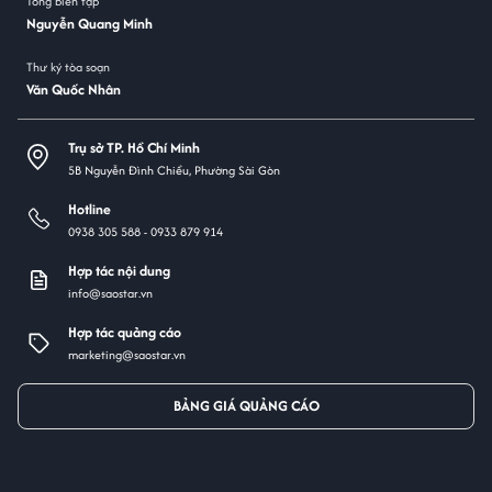
Tổng biên tập
Nguyễn Quang Minh
Thư ký tòa soạn
Văn Quốc Nhân
Trụ sở TP. Hồ Chí Minh
5B Nguyễn Đình Chiểu, Phường Sài Gòn
Hotline
0938 305 588 -
0933 879 914
Hợp tác nội dung
info@saostar.vn
Hợp tác quảng cáo
marketing@saostar.vn
BẢNG GIÁ QUẢNG CÁO