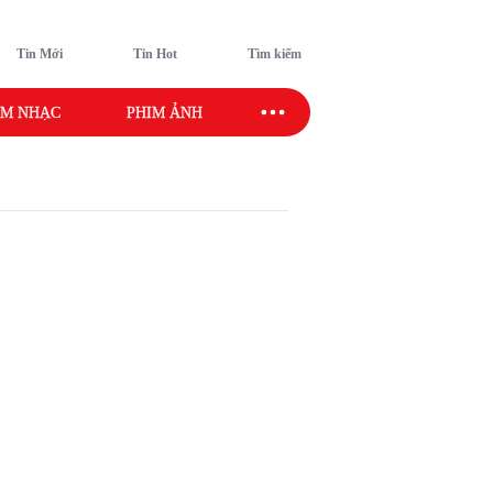
Tin Mới
Tin Hot
Tìm kiếm
M NHẠC
PHIM ẢNH
SAO SPORT