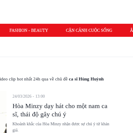
FASHION - BEAUTY
CẬN CẢNH CUỘC SỐNG
Â
 video clip hot nhất 24h qua về chủ đề
ca sĩ Hùng Huỳnh
24/03/2026 - 13:00
Hòa Minzy dạy hát cho một nam ca
sĩ, thái độ gây chú ý
Khoảnh khắc của Hòa Minzy nhận được sự chú ý từ khán
giả.