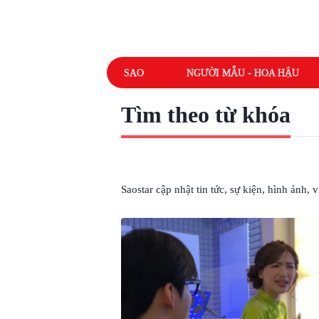
SAO
NGƯỜI MẪU - HOA HẬU
Tìm theo từ khóa
# CA SĨ HÙNG HUỲNH
Saostar cập nhật tin tức, sự kiện, hình ảnh,