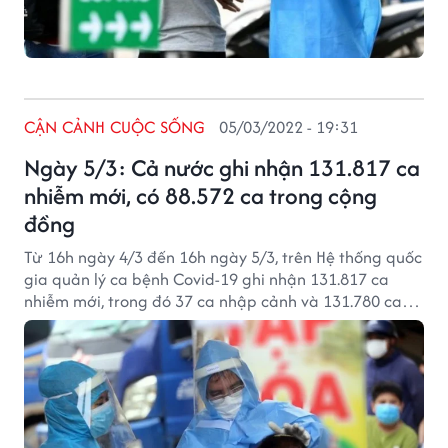
CẬN CẢNH CUỘC SỐNG
05/03/2022 - 19:31
Ngày 5/3: Cả nước ghi nhận 131.817 ca
nhiễm mới, có 88.572 ca trong cộng
đồng
Từ 16h ngày 4/3 đến 16h ngày 5/3, trên Hệ thống quốc
gia quản lý ca bệnh Covid-19 ghi nhận 131.817 ca
nhiễm mới, trong đó 37 ca nhập cảnh và 131.780 ca
ghi nhận trong nước (tăng 6.212 ca so với ngày trước
đó) tại 63 tỉnh, thành phố (có 88.572 ca trong cộng
đồng).