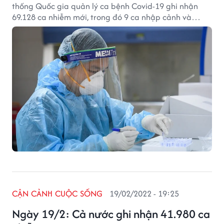
thống Quốc gia quản lý ca bệnh Covid-19 ghi nhận
69.128 ca nhiễm mới, trong đó 9 ca nhập cảnh và
69.119 ca ghi nhận trong nước (tăng 8.781 ca so với
ngày trước đó) tại 62 tỉnh, thành phố (có 48.179 ca
trong cộng đồng).
CẬN CẢNH CUỘC SỐNG
19/02/2022 - 19:25
Ngày 19/2: Cả nước ghi nhận 41.980 ca