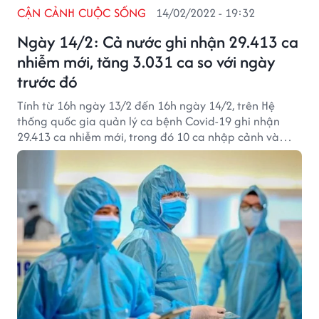
CẬN CẢNH CUỘC SỐNG
14/02/2022 - 19:32
Ngày 14/2: Cả nước ghi nhận 29.413 ca
nhiễm mới, tăng 3.031 ca so với ngày
trước đó
Tính từ 16h ngày 13/2 đến 16h ngày 14/2, trên Hệ
thống quốc gia quản lý ca bệnh Covid-19 ghi nhận
29.413 ca nhiễm mới, trong đó 10 ca nhập cảnh và
29.403 ca ghi nhận trong nước (tăng 3.031 ca so với
ngày trước đó) tại 63 tỉnh, thành phố, có 20.924 ca
trong cộng đồng.