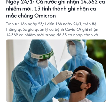
Ngày 24/1: Cả nước ghi nhận 14.362 ca
nhiễm mới, 13 tỉnh thành ghi nhận ca
mắc chủng Omicron
Tính từ 16h ngày 23/1 đến 16h ngày 24/1, trên Hệ
thống quốc gia quản lý ca bệnh Covid-19 ghi nhận
14.362 ca nhiễm mới, trong đó 55 ca nhập cảnh và
14.307 ca ghi nhận trong nước (giảm 627 ca so với
ngày trước đó) tại 61 tỉnh, thành phố, có 9.534 ca
trong cộng đồng.