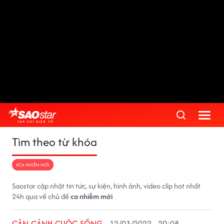
Tìm theo từ khóa
#CA NHIỄM MỚI
Saostar cập nhật tin tức, sự kiện, hình ảnh, video clip hot nhất
24h qua về chủ đề
ca nhiễm mới
CẬN CẢNH CUỘC SỐNG
12/03/2022 - 20:08