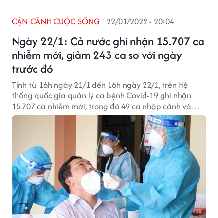
CẬN CẢNH CUỘC SỐNG
22/01/2022 - 20:04
Ngày 22/1: Cả nước ghi nhận 15.707 ca
nhiễm mới, giảm 243 ca so với ngày
trước đó
Tính từ 16h ngày 21/1 đến 16h ngày 22/1, trên Hệ
thống quốc gia quản lý ca bệnh Covid-19 ghi nhận
15.707 ca nhiễm mới, trong đó 49 ca nhập cảnh và
15.658 ca ghi nhận trong nước (giảm 243 ca so với
ngày trước đó) tại 61 tỉnh, thành phố (có 10.986 ca
trong cộng đồng).