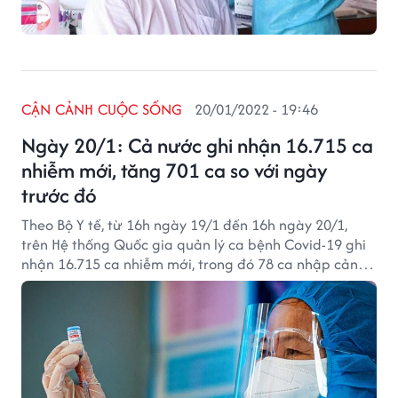
CẬN CẢNH CUỘC SỐNG
20/01/2022 - 19:46
Ngày 20/1: Cả nước ghi nhận 16.715 ca
nhiễm mới, tăng 701 ca so với ngày
trước đó
Theo Bộ Y tế, từ 16h ngày 19/1 đến 16h ngày 20/1,
trên Hệ thống Quốc gia quản lý ca bệnh Covid-19 ghi
nhận 16.715 ca nhiễm mới, trong đó 78 ca nhập cảnh
và 16.637 ca ghi nhận trong nước (tăng 701 ca so với
ngày trước đó) tại 63 tỉnh, thành phố (có 11.796 ca
trong cộng đồng).