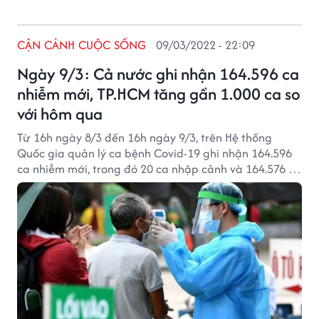
CẬN CẢNH CUỘC SỐNG
09/03/2022 - 22:09
Ngày 9/3: Cả nước ghi nhận 164.596 ca
nhiễm mới, TP.HCM tăng gần 1.000 ca so
với hôm qua
Từ 16h ngày 8/3 đến 16h ngày 9/3, trên Hệ thống
Quốc gia quản lý ca bệnh Covid-19 ghi nhận 164.596
ca nhiễm mới, trong đó 20 ca nhập cảnh và 164.576 ca
ghi nhận trong nước (tăng 2.161 ca so với ngày trước
đó) tại 63 tỉnh, thành phố (có 106.573 ca trong cộng
đồng).