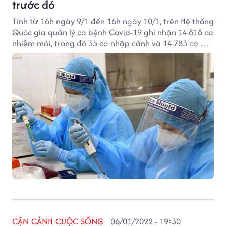
trước đó
Tính từ 16h ngày 9/1 đến 16h ngày 10/1, trên Hệ thống
Quốc gia quản lý ca bệnh Covid-19 ghi nhận 14.818 ca
nhiễm mới, trong đó 35 ca nhập cảnh và 14.783 ca ghi
nhận trong nước (giảm 968 ca so với ngày trước đó)
tại 62 tỉnh, thành phố (có 9.396 ca trong cộng đồng).
CẬN CẢNH CUỘC SỐNG
06/01/2022 - 19:30