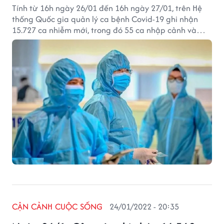
Tính từ 16h ngày 26/01 đến 16h ngày 27/01, trên Hệ
thống Quốc gia quản lý ca bệnh Covid-19 ghi nhận
15.727 ca nhiễm mới, trong đó 55 ca nhập cảnh và
15.672 ca ghi nhận trong nước (giảm 213 ca so với
ngày trước đó) tại 63 tỉnh, thành phố (có 10.627 ca
trong cộng đồng).
CẬN CẢNH CUỘC SỐNG
24/01/2022 - 20:35