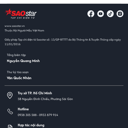
www.saostar.vn
Thuộc Hội Người Mẫu Việt Nam
Giấy phép Tạp chí điện tử Saostar số: 13/GP-BTTTT do Bộ Thông tin & Truyền Thông cấp ngày
11/01/2016
Tổng biên tập
Nguyễn Quang Minh
Thư ký tòa soạn
Văn Quốc Nhân
Trụ sở TP. Hồ Chí Minh
5B Nguyễn Đình Chiểu, Phường Sài Gòn
Hotline
0938 305 588 -
0933 879 914
Hợp tác nội dung