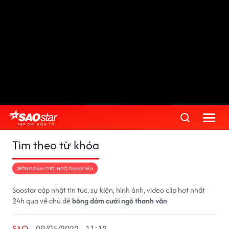
Tìm theo từ khóa
#BÔNG ĐÁM CƯỚI NGÔ THANH VÂN
Saostar cập nhật tin tức, sự kiện, hình ảnh, video clip hot nhất
24h qua về chủ đề
bông đám cưới ngô thanh vân
SAO
09/05/2022 - 11:12