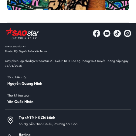
www.saostar.vn
Thuộc Hội Người Mẫu Việt Nam
Giấy phép Tạp chí điện tử Saostar số: 13/GP-BTTTT do Bộ Thông tin & Truyền Thông cấp ngày
11/01/2016
Tổng biên tập
Nguyễn Quang Minh
Thư ký tòa soạn
Văn Quốc Nhân
Trụ sở TP. Hồ Chí Minh
5B Nguyễn Đình Chiểu, Phường Sài Gòn
Hotline