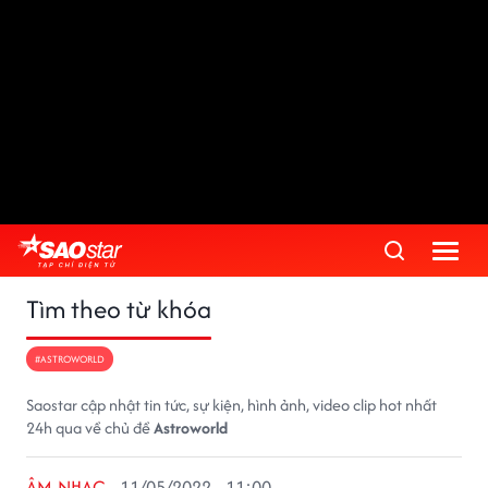
Tìm theo từ khóa
#ASTROWORLD
Saostar cập nhật tin tức, sự kiện, hình ảnh, video clip hot nhất
24h qua về chủ đề
Astroworld
ÂM NHẠC
11/05/2022 - 11:00