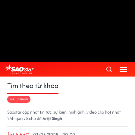
Tìm theo từ khóa
#ARIJIT SINGH
Saostar cập nhật tin tức, sự kiện, hình ảnh, video clip hot nhất
24h qua về chủ đề
Arijit Singh
ÂM NHẠC
03/08/2025 - 09:00