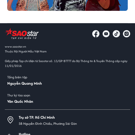
www.saostar.vn
Thuộc Hội Người Mẫu Việt Nam
Giấy phép Tạp chí điện tử Saostar số: 13/GP-BTTTT do Bộ Thông tin & Truyền Thông cấp ngày
11/01/2016
Tổng biên tập
Nguyễn Quang Minh
Thư ký tòa soạn
Văn Quốc Nhân
Trụ sở TP. Hồ Chí Minh
5B Nguyễn Đình Chiểu, Phường Sài Gòn
Hotline