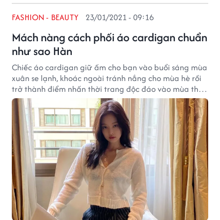
FASHION - BEAUTY
23/01/2021 - 09:16
Mách nàng cách phối áo cardigan chuẩn
như sao Hàn
Chiếc áo cardigan giữ ấm cho bạn vào buổi sáng mùa
xuân se lạnh, khoác ngoài tránh nắng cho mùa hè rồi
trở thành điểm nhấn thời trang độc đáo vào mùa thu
đông.