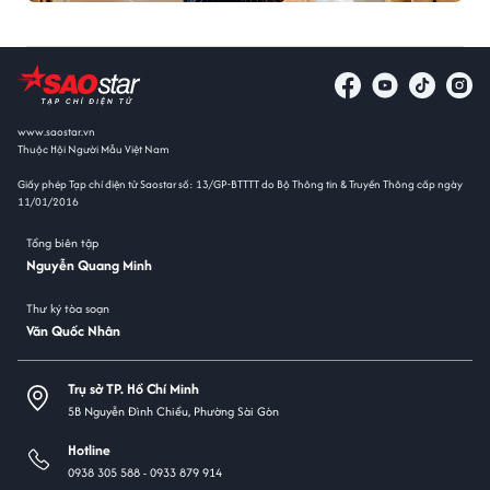
www.saostar.vn
Thuộc Hội Người Mẫu Việt Nam
Giấy phép Tạp chí điện tử Saostar số: 13/GP-BTTTT do Bộ Thông tin & Truyền Thông cấp ngày
11/01/2016
Tổng biên tập
Nguyễn Quang Minh
Thư ký tòa soạn
Văn Quốc Nhân
Trụ sở TP. Hồ Chí Minh
5B Nguyễn Đình Chiểu, Phường Sài Gòn
Hotline
0938 305 588 -
0933 879 914