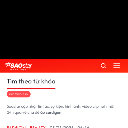
Tìm theo từ khóa
#ÁO CARDIGAN
Saostar cập nhật tin tức, sự kiện, hình ảnh, video clip hot nhất
24h qua về chủ đề
áo cardigan
FASHION - BEAUTY
05/01/2026 - 06:16