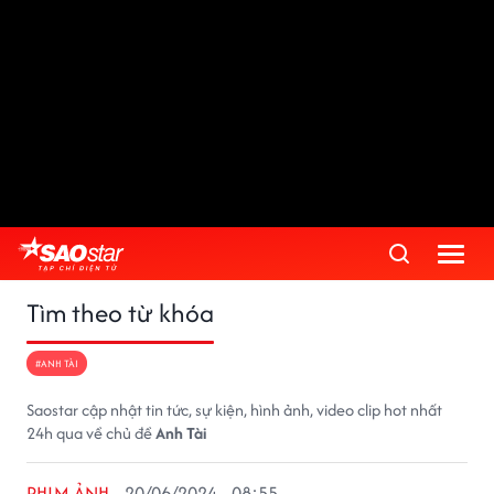
Tìm theo từ khóa
#ANH TÀI
Saostar cập nhật tin tức, sự kiện, hình ảnh, video clip hot nhất
24h qua về chủ đề
Anh Tài
PHIM ẢNH
20/06/2024 - 08:55