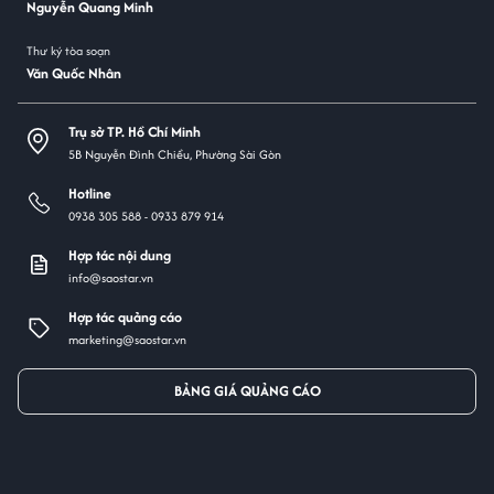
Nguyễn Quang Minh
Thư ký tòa soạn
Văn Quốc Nhân
Trụ sở TP. Hồ Chí Minh
5B Nguyễn Đình Chiểu, Phường Sài Gòn
Hotline
0938 305 588 -
0933 879 914
Hợp tác nội dung
info@saostar.vn
Hợp tác quảng cáo
marketing@saostar.vn
BẢNG GIÁ QUẢNG CÁO