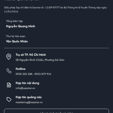
Giấy phép Tạp chí điện tử Saostar số: 13/GP-BTTTT do Bộ Thông tin & Truyền Thông cấp ngày
11/01/2016
Tổng biên tập
Nguyễn Quang Minh
Thư ký tòa soạn
Văn Quốc Nhân
Trụ sở TP. Hồ Chí Minh
5B Nguyễn Đình Chiểu, Phường Sài Gòn
Hotline
0938 305 588 -
0933 879 914
Hợp tác nội dung
info@saostar.vn
Hợp tác quảng cáo
marketing@saostar.vn