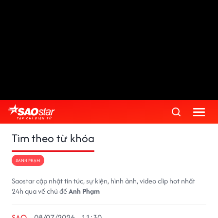
Tìm theo từ khóa
#ANH PHẠM
Saostar cập nhật tin tức, sự kiện, hình ảnh, video clip hot nhất
24h qua về chủ đề
Anh Phạm
SAO
08/07/2026 - 11:30