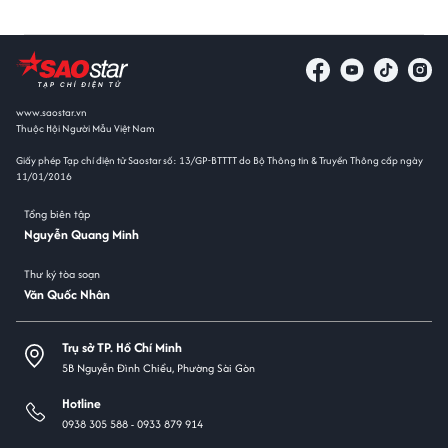
www.saostar.vn
Thuộc Hội Người Mẫu Việt Nam
Giấy phép Tạp chí điện tử Saostar số: 13/GP-BTTTT do Bộ Thông tin & Truyền Thông cấp ngày
11/01/2016
Tổng biên tập
Nguyễn Quang Minh
Thư ký tòa soạn
Văn Quốc Nhân
Trụ sở TP. Hồ Chí Minh
5B Nguyễn Đình Chiểu, Phường Sài Gòn
Hotline
0938 305 588 -
0933 879 914