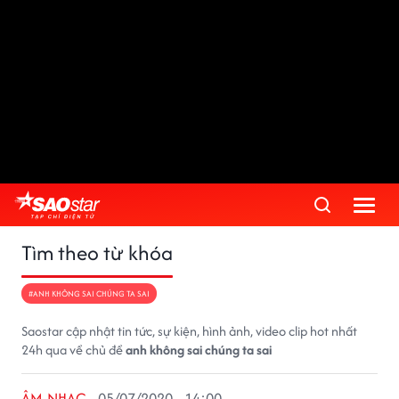
Tìm theo từ khóa
#ANH KHÔNG SAI CHÚNG TA SAI
Saostar cập nhật tin tức, sự kiện, hình ảnh, video clip hot nhất
24h qua về chủ đề
anh không sai chúng ta sai
ÂM NHẠC
05/07/2020 - 14:00