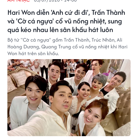
Hari Won diễn 'Anh cứ đi đi', Trấn Thành
và 'Cờ cá ngựa' cổ vũ nồng nhiệt, sung
quá kéo nhau lên sân khấu hát luôn
Bộ tứ "Cờ cá ngựa" gồm Trấn Thành, Trúc Nhân, Ali
Hoàng Dương, Quang Trung cổ vũ nồng nhiệt khi Hari
Won hát trên sân khấu.