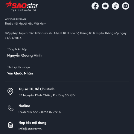
www.saostar.vn
Thuộc Hội Người Mẫu Việt Nam
Giấy phép Tạp chí điện tử Saostar số: 13/GP-BTTTT do Bộ Thông tin & Truyền Thông cấp ngày
11/01/2016
Tổng biên tập
Nguyễn Quang Minh
Thư ký tòa soạn
Văn Quốc Nhân
Trụ sở TP. Hồ Chí Minh
5B Nguyễn Đình Chiểu, Phường Sài Gòn
Hotline
0938 305 588 -
0933 879 914
Hợp tác nội dung
info@saostar.vn