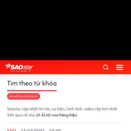
Tìm theo từ khóa
#ÁI NỮ VUA HÀNG HIỆU
Saostar cập nhật tin tức, sự kiện, hình ảnh, video clip hot nhất
24h qua về chủ đề
Ái nữ vua hàng hiệu
SAO
13/12/2021 - 19:00