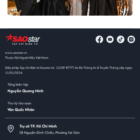
www.saostar.vn
Thuộc Hội Người Mẫu Việt Nam
Giấy phép Tạp chí điện tử Saostar số: 13/GP-BTTTT do Bộ Thông tin & Truyền Thông cấp ngày
11/01/2016
Tổng biên tập
Nguyễn Quang Minh
Thư ký tòa soạn
Văn Quốc Nhân
Trụ sở TP. Hồ Chí Minh
5B Nguyễn Đình Chiểu, Phường Sài Gòn