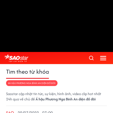
Tìm theo từ khóa
#Á HẬU PHƯƠNG NGA BÌNH AN DIỆN ĐỒ ĐÔI
Saostar cập nhật tin tức, sự kiện, hình ảnh, video clip hot nhất
24h qua về chủ đề
Á hậu Phương Nga Bình An diện đồ đôi
SAO
29/07/2022 - 07:00