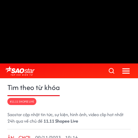
Tìm theo từ khóa
#11.11 SHOPEE LIVE
Saostar cập nhật tin tức, sự kiện, hình ảnh, video clip hot nhất
24h qua về chủ đề
11.11 Shopee Live
ĂN - CHƠI
09/11/2023 - 19:16