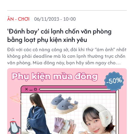
ĂN - CHƠI
06/11/2023 - 10:00
'Đánh bay' cái lạnh chốn văn phòng
bằng loạt phụ kiện xinh yêu
Đối với các cô nàng công sở, đôi khi thứ “ám ảnh” nhất
không phải deadline mà là cơn lạnh thường trực chốn
văn phòng. Mùa đông này, bạn hãy sắm ngay cho
mình các món phụ kiện giữ ấm “hết nước chấm” đang
được sale đến 50% tại sự kiện 11.11 Shopee Live!