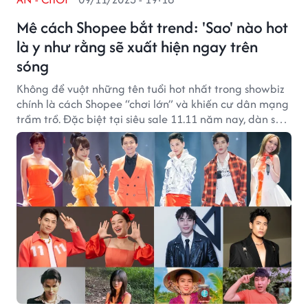
Mê cách Shopee bắt trend: 'Sao' nào hot
là y như rằng sẽ xuất hiện ngay trên
sóng
Không để vuột những tên tuổi hot nhất trong showbiz
chính là cách Shopee “chơi lớn” và khiến cư dân mạng
trầm trồ. Đặc biệt tại siêu sale 11.11 năm nay, dàn sao
khủng đổ bộ trên sóng livestream của sàn sẽ càng làm
dân tình phải choáng ngợp.