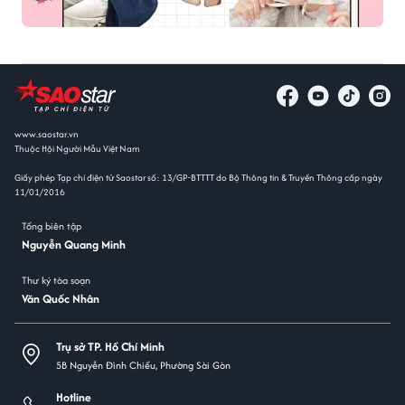
www.saostar.vn
Thuộc Hội Người Mẫu Việt Nam
Giấy phép Tạp chí điện tử Saostar số: 13/GP-BTTTT do Bộ Thông tin & Truyền Thông cấp ngày
11/01/2016
Tổng biên tập
Nguyễn Quang Minh
Thư ký tòa soạn
Văn Quốc Nhân
Trụ sở TP. Hồ Chí Minh
5B Nguyễn Đình Chiểu, Phường Sài Gòn
Hotline