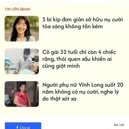
TIN LIÊN QUAN
5 bí kíp đơn giản sở hữu nụ cười
tỏa sáng không tốn kém
Cô gái 32 tuổi chỉ còn 4 chiếc
răng, thói quen xấu khiến ai
cũng giật mình
Người phụ nữ Vĩnh Long suốt 20
năm không có nụ cười, nghe lý
do thật xót xa
Bài viết
Chia sẻ