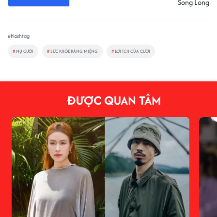
Song Long
#Hashtag
#
NỤ CƯỜI
#
SỨC KHỎE RĂNG MIỆNG
#
LỢI ÍCH CỦA CƯỜI
ĐƯỢC QUAN TÂM