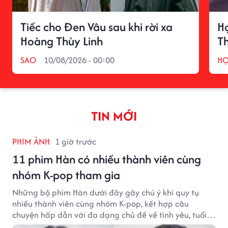
Tiếc cho Đen Vâu sau khi rời xa
H
Hoàng Thùy Linh
T
SAO
10/08/2026 - 00:00
H
TIN MỚI
PHIM ẢNH
1 giờ trước
11 phim Hàn có nhiều thành viên cùng
nhóm K-pop tham gia
Những bộ phim Hàn dưới đây gây chú ý khi quy tụ
nhiều thành viên cùng nhóm K-pop, kết hợp câu
chuyện hấp dẫn với đa dạng chủ đề về tình yêu, tuổi
trẻ và ước mơ.