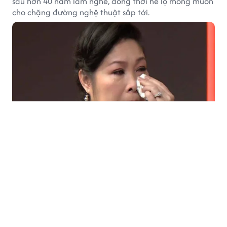
sau hơn 40 năm làm nghề, đồng thời hé lộ mong muốn
cho chặng đường nghệ thuật sắp tới.
PHIM ẢNH
2 giờ trước
Người đặc biệt với Việt Hương
Minh Nhí là người thầy dìu dắt Việt Hương từ những
ngày đầu và đồng hành cùng cô suốt hơn 30 năm làm