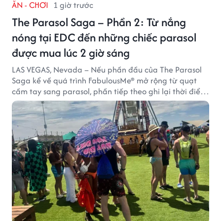
ĂN - CHƠI
1 giờ trước
The Parasol Saga – Phần 2: Từ nắng
nóng tại EDC đến những chiếc parasol
được mua lúc 2 giờ sáng
LAS VEGAS, Nevada – Nếu phần đầu của The Parasol
Saga kể về quá trình FabulousMe® mở rộng từ quạt
cầm tay sang parasol, phần tiếp theo ghi lại thời điểm
sản phẩm được thị trường đón nhận và dần vượt khỏi
công năng che nắng thông thường.