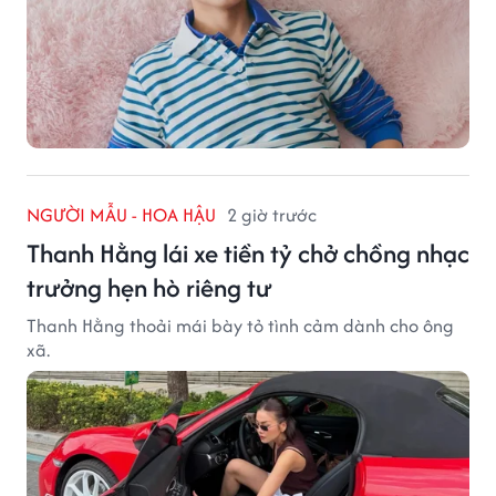
NGƯỜI MẪU - HOA HẬU
2 giờ trước
Thanh Hằng lái xe tiền tỷ chở chồng nhạc
trưởng hẹn hò riêng tư
Thanh Hằng thoải mái bày tỏ tình cảm dành cho ông
xã.