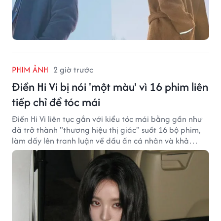
PHIM ẢNH
2 giờ trước
Điền Hi Vi bị nói 'một màu' vì 16 phim liên
tiếp chỉ để tóc mái
Điền Hi Vi liên tục gắn với kiểu tóc mái bằng gần như
đã trở thành "thương hiệu thị giác" suốt 16 bộ phim,
làm dấy lên tranh luận về dấu ấn cá nhân và khả
năng biến hóa trên màn ảnh.