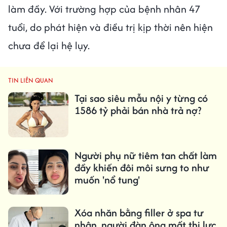
làm đầy. Với trường hợp của bệnh nhân 47
tuổi, do phát hiện và điều trị kịp thời nên hiện
chưa để lại hệ lụy.
TIN LIÊN QUAN
Tại sao siêu mẫu nội y từng có
1586 tỷ phải bán nhà trả nợ?
Người phụ nữ tiêm tan chất làm
đầy khiến đôi môi sưng to như
muốn 'nổ tung'
Xóa nhăn bằng filler ở spa tư
nhân, người đàn ông mất thị lực