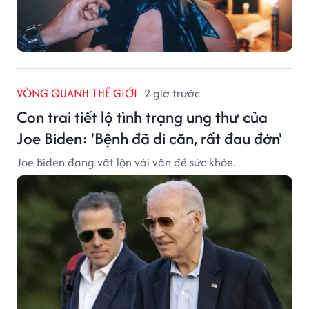
VÒNG QUANH THẾ GIỚI
2 giờ trước
Con trai tiết lộ tình trạng ung thư của
Joe Biden: 'Bệnh đã di căn, rất đau đớn'
Joe Biden đang vật lộn với vấn đề sức khỏe.