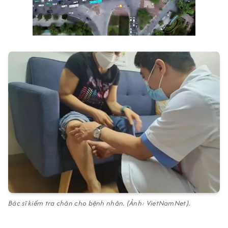
Bác sĩ kiểm tra chân cho bệnh nhân. (Ảnh: VietNamNet).