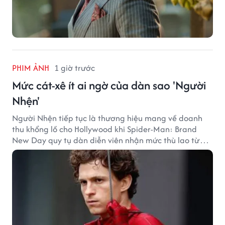
PHIM ẢNH
1 giờ trước
Mức cát-xê ít ai ngờ của dàn sao 'Người
Nhện'
Người Nhện tiếp tục là thương hiệu mang về doanh
thu khổng lồ cho Hollywood khi Spider-Man: Brand
New Day quy tụ dàn diễn viên nhận mức thù lao từ
hàng chục đến hàng trăm tỷ đồng. Thành công phòng
vé của bộ phim cũng giúp nhiều ngôi sao sở hữu khoản
thu nhập đáng mơ ước.