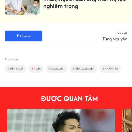
nghiêm trọng
Bài viết
Chia sẻ
Tùng Nguyễn
#Hashtag
#
TIÊM FILLER
#
FILLER
#
COLLAGEN
#
TIÊM COLLAGEN
#
NHẬP VIỆN
ĐƯỢC QUAN TÂM