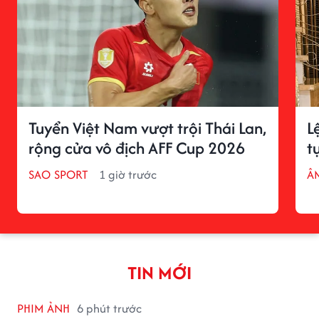
Tuyển Việt Nam vượt trội Thái Lan,
L
rộng cửa vô địch AFF Cup 2026
t
SAO SPORT
1 giờ trước
Â
TIN MỚI
PHIM ẢNH
6 phút trước