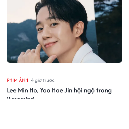
PHIM ẢNH
4 giờ trước
Lee Min Ho, Yoo Hae Jin hội ngộ trong
'Assassins'
Bộ phim điện ảnh Assassins vừa tung loạt ảnh tĩnh mới,
hé lộ cuộc điều tra đầy căng thẳng về vụ nổ súng ngày
15/8 từng gây chấn động Hàn Quốc.