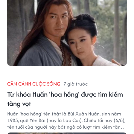
CẬN CẢNH CUỘC SỐNG
7 giờ trước
Từ khóa Huấn 'hoa hồng' được tìm kiếm
tăng vọt
Huấn 'hoa hồng' tên thật là Bùi Xuân Huấn, sinh năm
1985, quê Yên Bái (nay là Lào Cai). Chiều tối nay (6/8),
tên tuổi của người này bất ngờ có lượt tìm kiếm tăng
vọt.