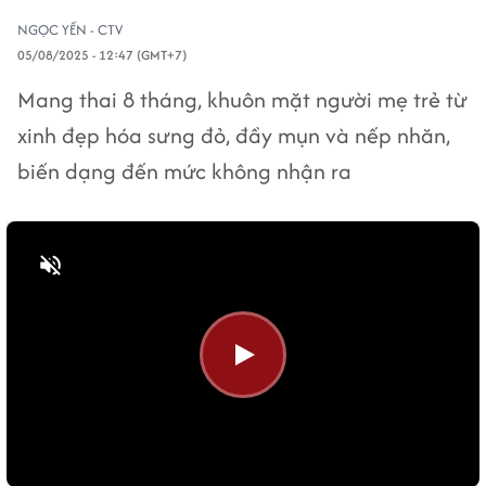
NGỌC YẾN - CTV
05/08/2025 - 12:47 (GMT+7)
Mang thai 8 tháng, khuôn mặt người mẹ trẻ từ
xinh đẹp hóa sưng đỏ, đầy mụn và nếp nhăn,
biến dạng đến mức không nhận ra
Bật tiếng