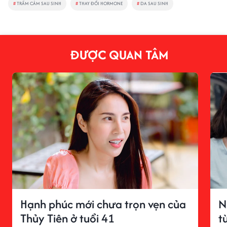
#
TRẦM CẢM SAU SINH
#
THAY ĐỔI HORMONE
#
DA SAU SINH
ĐƯỢC QUAN TÂM
Hạnh phúc mới chưa trọn vẹn của
N
Thủy Tiên ở tuổi 41
t