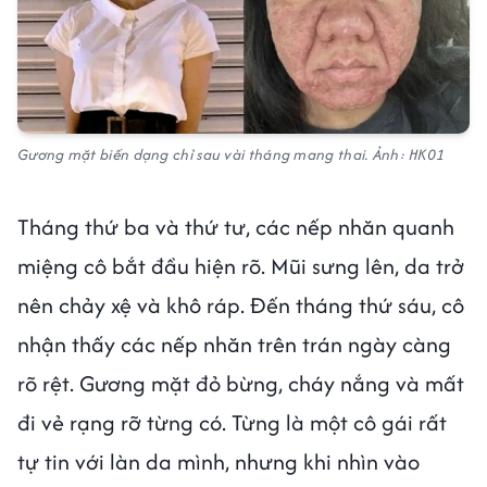
Gương mặt biến dạng chỉ sau vài tháng mang thai. Ảnh: HK01
Tháng thứ ba và thứ tư, các nếp nhăn quanh
miệng cô bắt đầu hiện rõ. Mũi sưng lên, da trở
nên chảy xệ và khô ráp. Đến tháng thứ sáu, cô
nhận thấy các nếp nhăn trên trán ngày càng
rõ rệt. Gương mặt đỏ bừng, cháy nắng và mất
đi vẻ rạng rỡ từng có. Từng là một cô gái rất
tự tin với làn da mình, nhưng khi nhìn vào