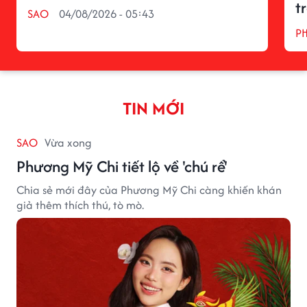
t
SAO
04/08/2026 - 05:43
P
TIN MỚI
SAO
Vừa xong
Phương Mỹ Chi tiết lộ về 'chú rể'
Chia sẻ mới đây của Phương Mỹ Chi càng khiến khán
giả thêm thích thú, tò mò.