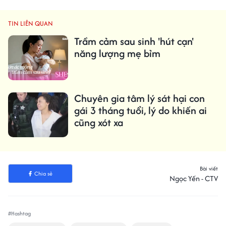
TIN LIÊN QUAN
Trầm cảm sau sinh 'hút cạn'
năng lượng mẹ bỉm
Chuyên gia tâm lý sát hại con
gái 3 tháng tuổi, lý do khiến ai
cũng xót xa
Bài viết
Chia sẻ
Ngọc Yến - CTV
#Hashtag