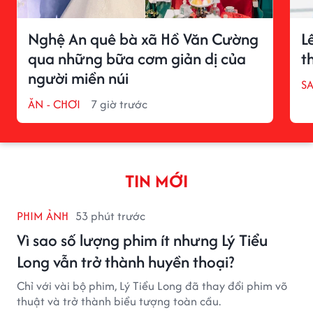
Nghệ An quê bà xã Hồ Văn Cường
L
qua những bữa cơm giản dị của
t
người miền núi
S
ĂN - CHƠI
7 giờ trước
TIN MỚI
PHIM ẢNH
53 phút trước
Vì sao số lượng phim ít nhưng Lý Tiểu
Long vẫn trở thành huyền thoại?
Chỉ với vài bộ phim, Lý Tiểu Long đã thay đổi phim võ
thuật và trở thành biểu tượng toàn cầu.