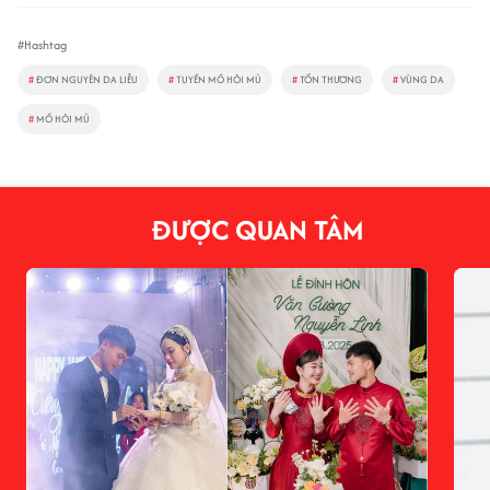
#Hashtag
#
ĐƠN NGUYÊN DA LIỄU
#
TUYẾN MỒ HÔI MỦ
#
TỔN THƯƠNG
#
VÙNG DA
#
MỒ HÔI MỦ
ĐƯỢC QUAN TÂM