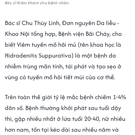
Bác sĩ thăm khám cho bệnh nhân.
Bác sĩ Chu Thùy Linh, Đơn nguyên Da liễu -
Khoa Nội tổng hợp, Bệnh viện Bãi Cháy, cho
biết Viêm tuyến mồ hôi mủ (tên khoa học là
Hidradenitis Suppurativa) là một bệnh da
nhiễm trùng mãn tính, tái phát và tạo sẹo ở
vùng có tuyến mồ hôi tiết mùi của cơ thể.
Trên toàn thế giới tỷ lệ mắc bệnh chiếm 1-4%
dân số. Bệnh thường khởi phát sau tuổi dậy
thì, gặp nhiều nhất ở lứa tuổi 20-40, nữ nhiều
hơn nam, tồn tại kéo dài sau nhiều năm và