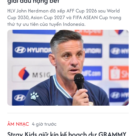
giải đấu hạng bét
HLV John Herdman đã xếp AFF Cup 2026 sau World
Cup 2030, Asian Cup 2027 và FIFA ASEAN Cup trong
thứ tự ưu tiên của tuyển Indonesia.
ÂM NHẠC
4 giờ trước
Stray Kids giữ kín kế hoạch dự GRAMMY