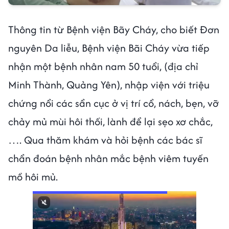
Thông tin từ Bệnh viện Bãy Cháy, cho biết Đơn
nguyên Da liễu, Bệnh viện Bãi Cháy vừa tiếp
nhận một bệnh nhân nam 50 tuổi, (địa chỉ
Minh Thành, Quảng Yên), nhập viện với triệu
chứng nổi các sẩn cục ở vị trí cổ, nách, bẹn, vỡ
chảy mủ mùi hôi thối, lành để lại sẹo xơ chắc,
…. Qua thăm khám và hỏi bệnh các bác sĩ
chẩn đoán bệnh nhân mắc bệnh viêm tuyến
mồ hôi mủ.