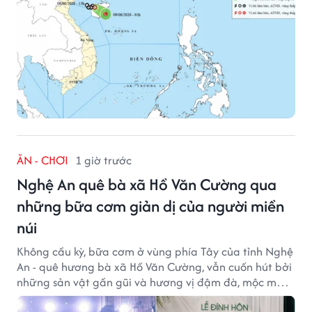
ĂN - CHƠI
1 giờ trước
Nghệ An quê bà xã Hồ Văn Cường qua
những bữa cơm giản dị của người miền
núi
Không cầu kỳ, bữa cơm ở vùng phía Tây của tỉnh Nghệ
An - quê hương bà xã Hồ Văn Cường, vẫn cuốn hút bởi
những sản vật gần gũi và hương vị đậm đà, mộc mạc
của núi rừng.