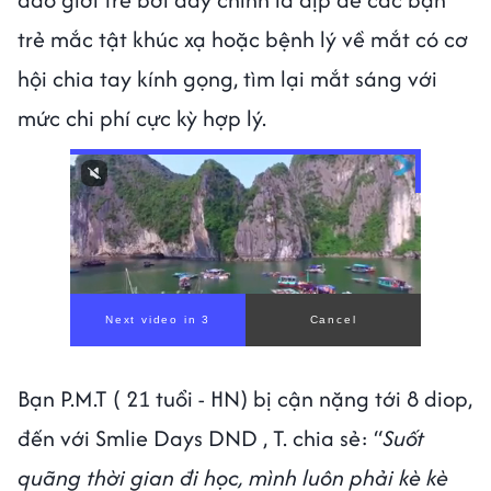
trẻ mắc tật khúc xạ hoặc bệnh lý về mắt có cơ
hội chia tay kính gọng, tìm lại mắt sáng với
mức chi phí cực kỳ hợp lý.
Bạn P.M.T ( 21 tuổi - HN) bị cận nặng tới 8 diop,
đến với Smlie Days DND , T. chia sẻ: “
Suốt
quãng thời gian đi học, mình luôn phải kè kè