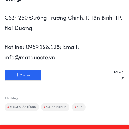
CS3: 250 Đường Trường Chinh, P. Tân Bình, TP.
Hải Dương.
Hotline: 0969.128.128; Email:
info@matquocte.vn
Bài viết
Chia sẻ
T.H
#Hashtag
#
BV MẮT QUỐC TẾ DND
#
SMILE DAYS DND
#
DND