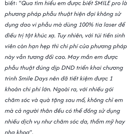
biết: “
Qua tìm hiểu em được biết SMILE pro là
phương pháp phẫu thuật hiện đại không sử
dụng dao vi phẫu mà dùng 100% tia laser để
điều trị tật khúc xạ. Tuy nhiên, với túi tiền sinh
viên còn hạn hẹp thì chi phí của phương pháp
này vẫn tương đối cao. May mắn em được
phẫu thuật đúng dịp DND triển khai chương
trình Smile Days nên đã tiết kiệm được 1
khoản chi phí lớn. Ngoài ra, với nhiều gói
chăm sóc và quà tặng sau mổ, không chỉ em
mà cả người thân đều có thể đồng sử dụng
nhiều dịch vụ như chăm sóc da, thẩm mỹ hay
nha khoa
”.