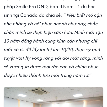
pháp Smile Pro DND, bạn H.Nam - 1 du học
sinh tại Canada đã chia sẻ: “
Nếu biết mổ cận
nhẹ nhàng và hồi phục nhanh như này, chắc
chắn mình sẽ thực hiện sớm hơn. Mình mất tận
10 năm đồng hành cùng kính cận nhưng chỉ
mất có 8s để lấy lại thị lực 10/10, thực sự quá
tuyệt vời! Hy vọng rằng với đôi mắt sáng, mình
sẽ vượt qua được mọi rào cản và chinh phục
được nhiều thành tựu mới trong năm tới
”.