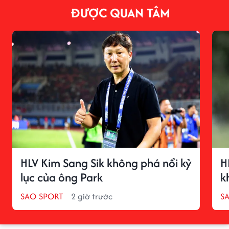
ĐƯỢC QUAN TÂM
HLV Kim Sang Sik không phá nổi kỷ
H
lục của ông Park
k
SAO SPORT
2 giờ trước
S