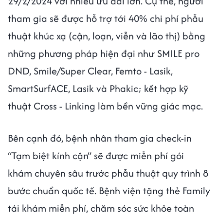
29/2/2024 với nhiều ưu đãi lớn. Cụ thể, người
tham gia sẽ được hỗ trợ tới 40% chi phí phẫu
thuật khúc xạ (cận, loạn, viễn và lão thị) bằng
những phương pháp hiện đại như SMILE pro
DND, Smile/Super Clear, Femto - Lasik,
SmartSurfACE, Lasik và Phakic; kết hợp kỹ
thuật Cross - Linking làm bền vững giác mạc.
Bên cạnh đó, bệnh nhân tham gia check-in
“Tạm biệt kính cận” sẽ được miễn phí gói
khám chuyên sâu trước phẫu thuật quy trình 8
bước chuẩn quốc tế. Bệnh viện tặng thẻ Family
tái khám miễn phí, chăm sóc sức khỏe toàn