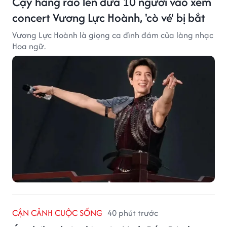
Cạy hàng rào lén đưa 10 người vào xem
concert Vương Lực Hoành, 'cò vé' bị bắt
Vương Lực Hoành là giọng ca đình đám của làng nhạc
Hoa ngữ.
CẬN CẢNH CUỘC SỐNG
40 phút trước