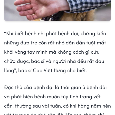
“Khi biết bệnh nhi phát bệnh dại, chứng kiến
những đứa trẻ còn rất nhỏ dần dần tuột mất
khỏi vòng tay mình mà không cách gì cứu
chữa được, bác sĩ và người nhà đều rất đau
lòng”, bác sĩ Cao Việt Hưng cho biết.
Đặc thù của bệnh dại là thời gian ủ bệnh dài
và phát hiện bệnh muộn tùy tình trạng vết
cắn, thường sau vài tuần, có khi hàng năm nên
vết thương do chó cắn đã liền sẹo, thậm chí