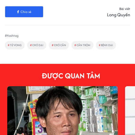
Bài viết
Chia sẻ
Long Quyền
#Hashtag
#
TỬ VONG
#
CHÓ DẠI
#
CHÓ CẮN
#
CẮN TRỘM
#
BỆNH DẠI
ĐƯỢC QUAN TÂM