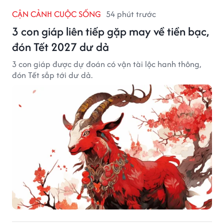
CẬN CẢNH CUỘC SỐNG
54 phút trước
3 con giáp liên tiếp gặp may về tiền bạc,
đón Tết 2027 dư dả
3 con giáp được dự đoán có vận tài lộc hanh thông,
đón Tết sắp tới dư dả.