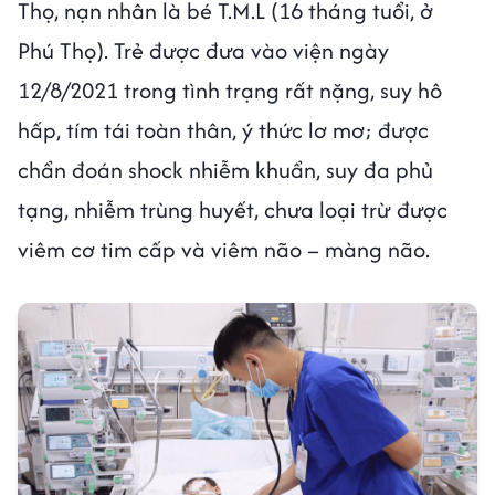
Thọ, nạn nhân là bé T.M.L (16 tháng tuổi, ở
Phú Thọ). Trẻ được đưa vào viện ngày
12/8/2021 trong tình trạng rất nặng, suy hô
hấp, tím tái toàn thân, ý thức lơ mơ; được
chẩn đoán shock nhiễm khuẩn, suy đa phủ
tạng, nhiễm trùng huyết, chưa loại trừ được
viêm cơ tim cấp và viêm não – màng não.