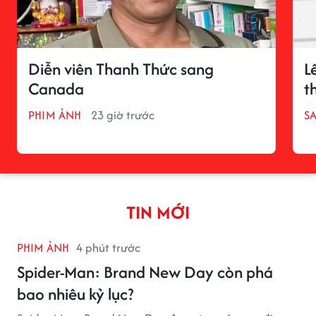
Diễn viên Thanh Thức sang
L
Canada
t
PHIM ẢNH
23 giờ trước
S
TIN MỚI
PHIM ẢNH
4 phút trước
Spider-Man: Brand New Day còn phá
bao nhiêu kỷ lục?