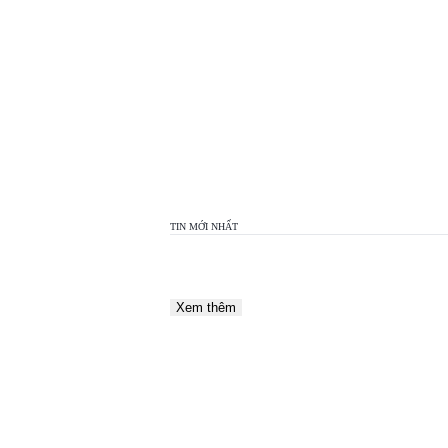
TOP
VIEW
24H
TIN MỚI NHẤT
Xem thêm