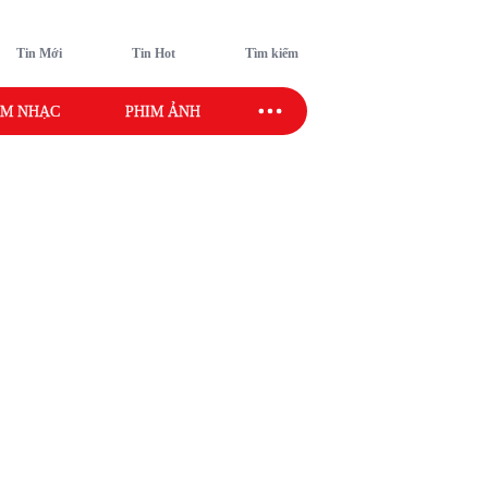
Tin Mới
Tin Hot
Tìm kiếm
M NHẠC
PHIM ẢNH
SAO SPORT