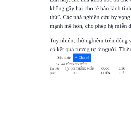
không gây hại cho tế bào lành tính
thù”. Các nhà nghiên cứu hy vọng 
mạnh mẽ hơn, cho phép hệ miễn dị
Tuy nhiên, thử nghiệm trên động v
có kết quả tương tự ở người. Thử
Sức khỏe
Chia sẻ
Bài viết
TÙNG NGUYỄN
Tin liên
HỆ THỐNG MIỄN
CUỘC
LIỆU
quan
DỊCH
CHIẾN
PHÁP