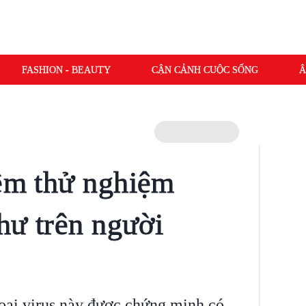
FASHION - BEAUTY
CẬN CẢNH CUỘC SỐNG
Â
iêm thử nghiệm
thư trên người
oại virus này được chứng minh có