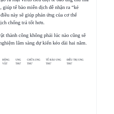
, giúp tế bào miễn dịch dễ nhận ra “kẻ
điều này sẽ giúp phản ứng của cơ thể
ch chống trả tốt hơn.
ật thành công không phải lúc nào cũng sẽ
 nghiệm lâm sàng dự kiến kéo dài hai năm.
ĐỘNG
UNG
CHỮA UNG
TẾ BÀO UNG
ĐIỀU TRỊ UNG
VẬT
THƯ
THƯ
THƯ
THƯ