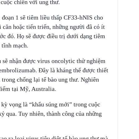
 cuộc chiến với ung thư.
i đoạn 1 sẽ tiêm liều thấp CF33-hNIS cho
 căn hoặc tiến triển, những người đã có ít
rước đó. Họ sẽ được điều trị dưới dạng tiêm
o tĩnh mạch.
 sẽ nhận được virus oncolytic thử nghiệm
pembrolizumab. Đây là kháng thể được thiết
 trong chống lại tế bào ung thư. Nghiên
iểm tại Mỹ, Australia.
 kỳ vọng là “khẩu súng mới” trong cuộc
kỷ qua. Tuy nhiên, thành công của những
ạo ra loại virus tiêu diệt tế bào ung thư mà