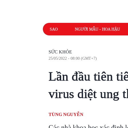
SAO
NGƯỜI MẪU - HOA HẬU
SỨC KHỎE
25/05/2022 - 08:00 (GMT+7)
Lần đầu tiên t
virus diệt ung 
TÙNG NGUYỄN
Các nhà khoa học xác định l