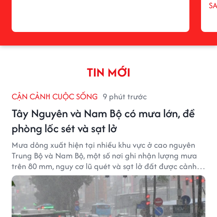
S
TIN MỚI
CẬN CẢNH CUỘC SỐNG
9 phút trước
Tây Nguyên và Nam Bộ có mưa lớn, đề
phòng lốc sét và sạt lở
Mưa dông xuất hiện tại nhiều khu vực ở cao nguyên
Trung Bộ và Nam Bộ, một số nơi ghi nhận lượng mưa
trên 80 mm, nguy cơ lũ quét và sạt lở đất được cảnh
báo.