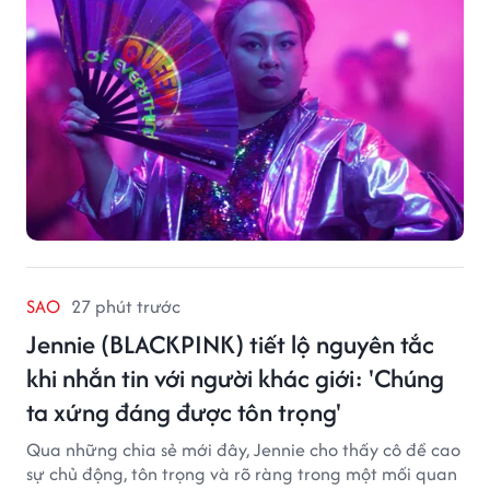
vai trò nhà tài trợ chính thức, trong khi nhà sáng lập
Lan Vu đảm nhiệm vị trí executive producer.
SAO
27 phút trước
Jennie (BLACKPINK) tiết lộ nguyên tắc
khi nhắn tin với người khác giới: 'Chúng
ta xứng đáng được tôn trọng'
Qua những chia sẻ mới đây, Jennie cho thấy cô đề cao
sự chủ động, tôn trọng và rõ ràng trong một mối quan