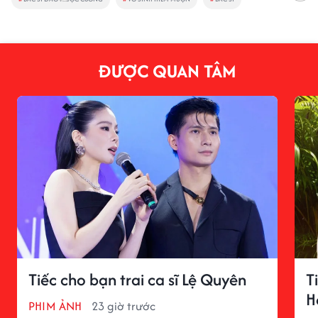
ĐƯỢC QUAN TÂM
Tiếc cho bạn trai ca sĩ Lệ Quyên
T
H
PHIM ẢNH
23 giờ trước