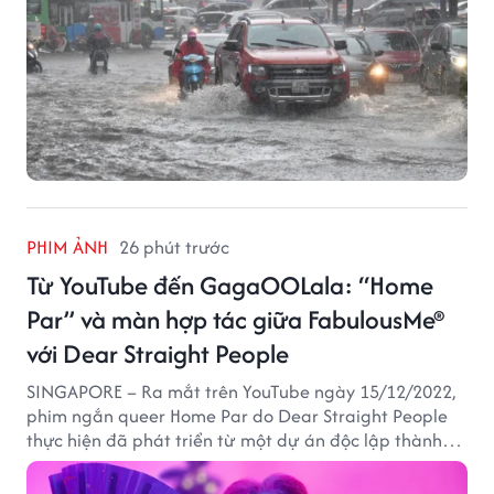
PHIM ẢNH
26 phút trước
Từ YouTube đến GagaOOLala: “Home
Par” và màn hợp tác giữa FabulousMe®
với Dear Straight People
SINGAPORE – Ra mắt trên YouTube ngày 15/12/2022,
phim ngắn queer Home Par do Dear Straight People
thực hiện đã phát triển từ một dự án độc lập thành
tác phẩm tiếp cận khán giả quốc tế thông qua nền
tảng LGBTQ+ GagaOOLala. FabulousMe tham gia với