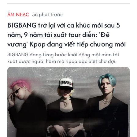
ÂM NHẠC
56 phút trước
BIGBANG trở lại với ca khúc mới sau 5
năm, 9 năm tái xuất tour diễn: 'Đế
vương' Kpop đang viết tiếp chương mới
BIGBANG đang từng bước khởi động một màn tái
xuất được người hâm mộ Kpop đặc biệt chờ đợi.