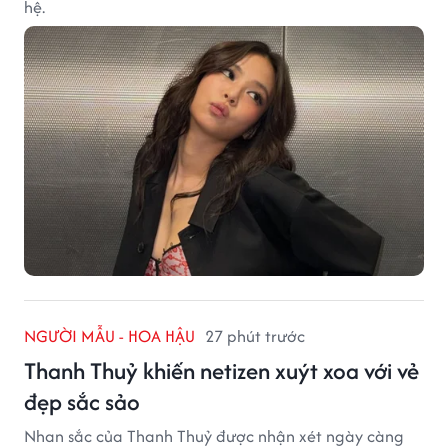
hệ.
NGƯỜI MẪU - HOA HẬU
27 phút trước
Thanh Thuỷ khiến netizen xuýt xoa với vẻ
đẹp sắc sảo
Nhan sắc của Thanh Thuỷ được nhận xét ngày càng