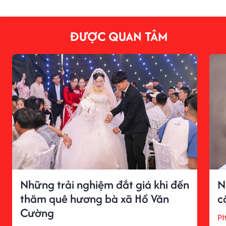
ĐƯỢC QUAN TÂM
Những trải nghiệm đắt giá khi đến
N
thăm quê hương bà xã Hồ Văn
c
Cường
P