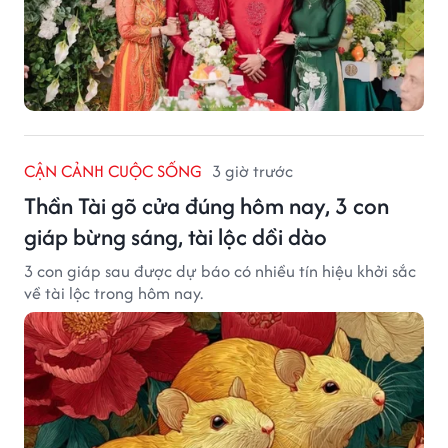
CẬN CẢNH CUỘC SỐNG
3 giờ trước
Thần Tài gõ cửa đúng hôm nay, 3 con
giáp bừng sáng, tài lộc dồi dào
3 con giáp sau được dự báo có nhiều tín hiệu khởi sắc
về tài lộc trong hôm nay.