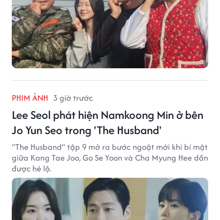
PHIM ẢNH
3 giờ trước
Lee Seol phát hiện Namkoong Min ở bên
Jo Yun Seo trong 'The Husband'
“The Husband” tập 9 mở ra bước ngoặt mới khi bí mật
giữa Kang Tae Joo, Go Se Yoon và Cha Myung Hee dần
được hé lộ.