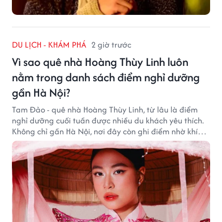
DU LỊCH - KHÁM PHÁ
2 giờ trước
Vì sao quê nhà Hoàng Thùy Linh luôn
nằm trong danh sách điểm nghỉ dưỡng
gần Hà Nội?
Tam Đảo - quê nhà Hoàng Thùy Linh, từ lâu là điểm
nghỉ dưỡng cuối tuần được nhiều du khách yêu thích.
Không chỉ gần Hà Nội, nơi đây còn ghi điểm nhờ khí
hậu mát mẻ, cảnh sắc thơ mộng và không gian yên
bình giữa núi rừng.