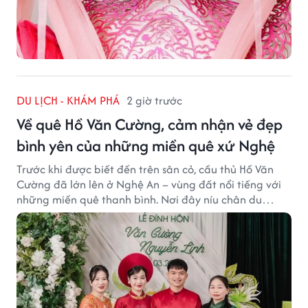
DU LỊCH - KHÁM PHÁ
2 giờ trước
Về quê Hồ Văn Cường, cảm nhận vẻ đẹp
bình yên của những miền quê xứ Nghệ
Trước khi được biết đến trên sân cỏ, cầu thủ Hồ Văn
Cường đã lớn lên ở Nghệ An – vùng đất nổi tiếng với
những miền quê thanh bình. Nơi đây níu chân du
khách bằng cánh đồng xanh, làng quê yên ả và nhịp
sống chậm đầy bình yên.