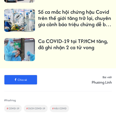
Số ca mắc hội chứng hậu Covid
trên thế giới tăng trở lại, chuyên
gia cảnh báo triệu chứng dễ bị
bỏ qua
Ca COVID-19 tại TP.HCM tăng,
đã ghi nhận 2 ca tử vong
Bài viết
Chia sẻ
Phương Linh
#Hashtag
#
COVID-19
#
DỊCH COVID-19
#
HẬU COVID