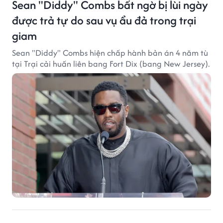
Sean "Diddy" Combs bất ngờ bị lùi ngày
được trả tự do sau vụ ẩu đả trong trại
giam
Sean "Diddy" Combs hiện chấp hành bản án 4 năm tù
tại Trại cải huấn liên bang Fort Dix (bang New Jersey).