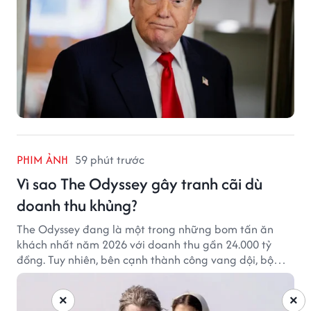
PHIM ẢNH
59 phút trước
Vì sao The Odyssey gây tranh cãi dù
doanh thu khủng?
The Odyssey đang là một trong những bom tấn ăn
khách nhất năm 2026 với doanh thu gần 24.000 tỷ
đồng. Tuy nhiên, bên cạnh thành công vang dội, bộ
phim của Christopher Nolan cũng vấp phải không ít
tranh cãi từ khán giả.
×
×