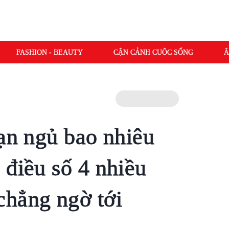
FASHION - BEAUTY
CẬN CẢNH CUỘC SỐNG
Â
bạn ngủ bao nhiêu
 điều số 4 nhiều
chẳng ngờ tới