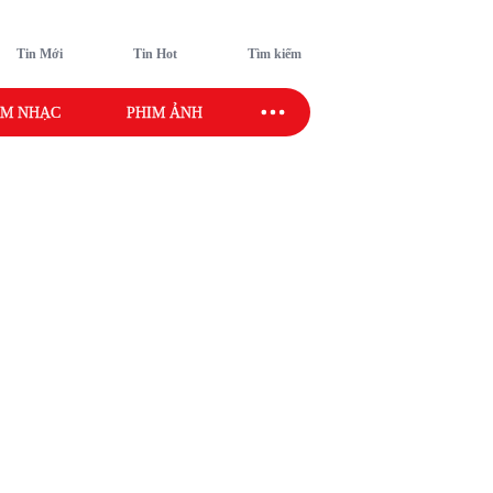
Tin Mới
Tin Hot
Tìm kiếm
M NHẠC
PHIM ẢNH
SAO SPORT