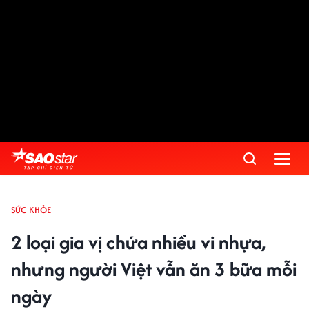
SỨC KHỎE
2 loại gia vị chứa nhiều vi nhựa,
nhưng người Việt vẫn ăn 3 bữa mỗi
ngày