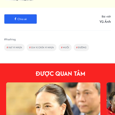
Bài viết
Chia sẻ
Vũ Ánh
#Hashtag
#
HẠT VI NHỰA
#
GIA VỊ CHỨA VI NHỰA
#
MUỐI
#
ĐƯỜNG
ĐƯỢC QUAN TÂM