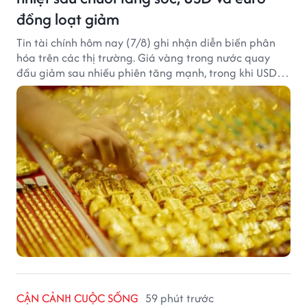
đồng loạt giảm
Tin tài chính hôm nay (7/8) ghi nhận diễn biến phân
hóa trên các thị trường. Giá vàng trong nước quay
đầu giảm sau nhiều phiên tăng mạnh, trong khi USD
tại ngân hàng tiếp tục suy yếu dù tỷ giá trung tâm lập
đỉnh mới.
CẬN CẢNH CUỘC SỐNG
59 phút trước