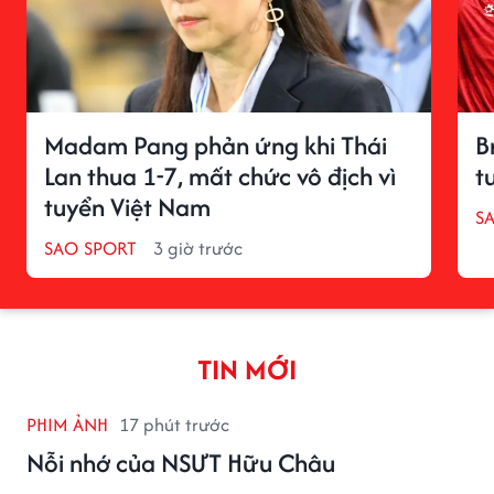
Madam Pang phản ứng khi Thái
B
Lan thua 1-7, mất chức vô địch vì
t
tuyển Việt Nam
S
SAO SPORT
3 giờ trước
TIN MỚI
PHIM ẢNH
17 phút trước
Nỗi nhớ của NSƯT Hữu Châu