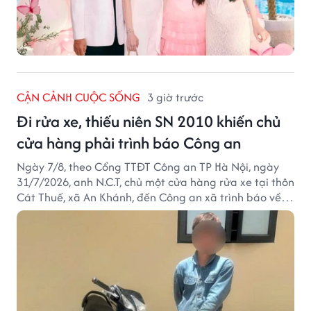
CẬN CẢNH CUỘC SỐNG
3 giờ trước
Đi rửa xe, thiếu niên SN 2010 khiến chủ
cửa hàng phải trình báo Công an
Ngày 7/8, theo Cổng TTĐT Công an TP Hà Nội, ngày
31/7/2026, anh N.C.T, chủ một cửa hàng rửa xe tại thôn
Cát Thuế, xã An Khánh, đến Công an xã trình báo về
việc bị mất trộm chiếc xe máy Honda Wave. Trong cốp
xe còn có nhiều giấy tờ cá nhân và khoảng 1,2 triệu
đồng tiền mặt.