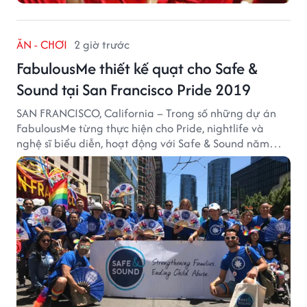
ĂN - CHƠI
2 giờ trước
FabulousMe thiết kế quạt cho Safe &
Sound tại San Francisco Pride 2019
SAN FRANCISCO, California – Trong số những dự án
FabulousMe từng thực hiện cho Pride, nightlife và
nghệ sĩ biểu diễn, hoạt động với Safe & Sound năm
2019 mang một bối cảnh khác biệt. Safe & Sound là tổ
chức phi lợi nhuận tại San Francisco hoạt động trong
lĩnh vực phòng ngừa bạo hành trẻ em, hỗ trợ gia đình
và xây dựng môi trường an toàn cho trẻ em.