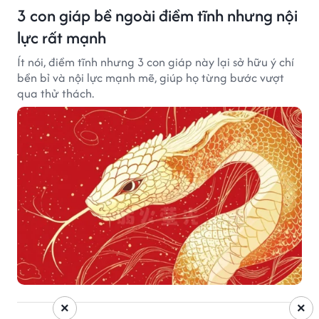
3 con giáp bề ngoài điềm tĩnh nhưng nội
lực rất mạnh
Ít nói, điềm tĩnh nhưng 3 con giáp này lại sở hữu ý chí
bền bỉ và nội lực mạnh mẽ, giúp họ từng bước vượt
qua thử thách.
×
×