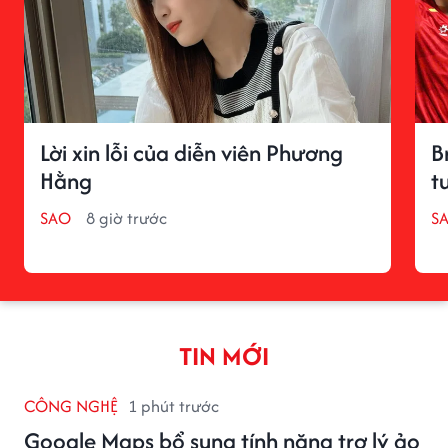
Lời xin lỗi của diễn viên Phương
B
Hằng
t
SAO
8 giờ trước
S
TIN MỚI
CÔNG NGHỆ
1 phút trước
Google Maps bổ sung tính năng trợ lý ảo