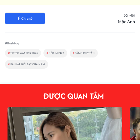
Bài viết
Chia sẻ
Mộc Anh
#Hashtag
#
TIKTOK AWARDS 2023
#
HÒA MINZY
#
TĂNG DUY TÂN
#
BÀI HÁT NỔI BẬT CỦA NĂM
ĐƯỢC QUAN TÂM