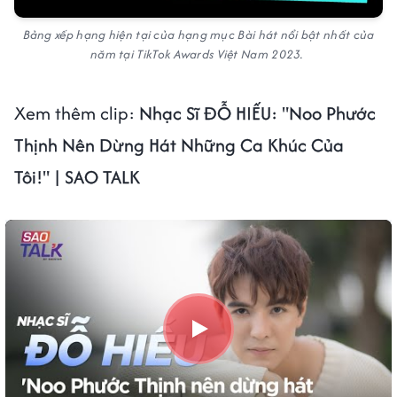
Bảng xếp hạng hiện tại của hạng mục Bài hát nổi bật nhất của
năm tại TikTok Awards Việt Nam 2023.
Xem thêm clip:
Nhạc Sĩ ĐỖ HIẾU: "Noo Phước
Thịnh Nên Dừng Hát Những Ca Khúc Của
Tôi!" | SAO TALK