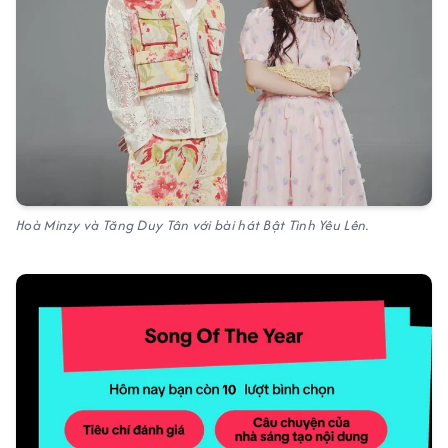
Hoà Minzy và Tăng Duy Tân với bài hát Bật Tình Yêu Lên.