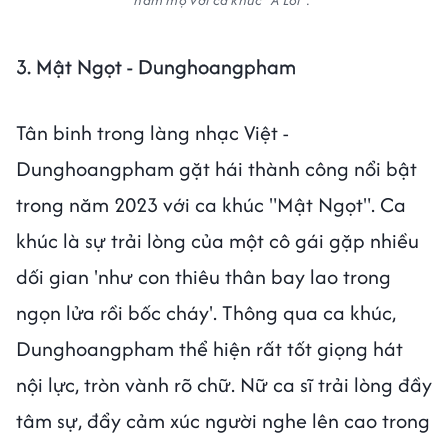
hâm mộ với ca khúc "À Lôi".
3. Mật Ngọt - Dunghoangpham
Tân binh trong làng nhạc Việt -
Dunghoangpham gặt hái thành công nổi bật
trong năm 2023 với ca khúc "Mật Ngọt". Ca
khúc là sự trải lòng của một cô gái gặp nhiều
dối gian 'như con thiêu thân bay lao trong
ngọn lửa rồi bốc cháy'. Thông qua ca khúc,
Dunghoangpham thể hiện rất tốt giọng hát
nội lực, tròn vành rõ chữ. Nữ ca sĩ trải lòng đầy
tâm sự, đẩy cảm xúc người nghe lên cao trong