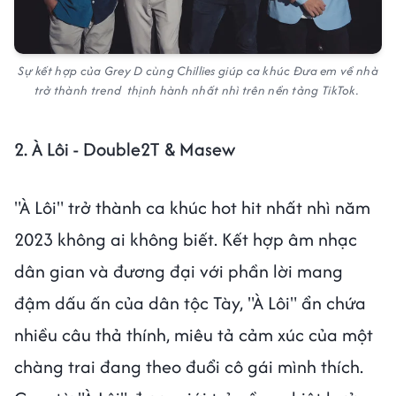
Sự kết hợp của Grey D cùng Chillies giúp ca khúc Đưa em về nhà
trở thành trend thịnh hành nhất nhì trên nền tảng TikTok.
2. À Lôi - Double2T & Masew
"À Lôi" trở thành ca khúc hot hit nhất nhì năm
2023 không ai không biết. Kết hợp âm nhạc
dân gian và đương đại với phần lời mang
đậm dấu ấn của dân tộc Tày, "À Lôi" ẩn chứa
nhiều câu thả thính, miêu tả cảm xúc của một
chàng trai đang theo đuổi cô gái mình thích.