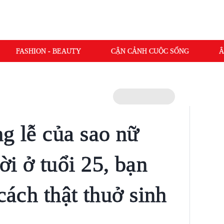
FASHION - BEAUTY
CẬN CẢNH CUỘC SỐNG
Â
ng lễ của sao nữ
i ở tuổi 25, bạn
 cách thật thuở sinh