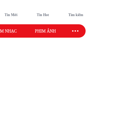
Tin Mới
Tin Hot
Tìm kiếm
M NHẠC
PHIM ẢNH
SAO SPORT