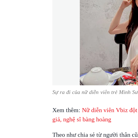
Sự ra đi của nữ diễn viên trẻ Minh S
Xem thêm:
Nữ diễn viên Vbiz đột
giả, nghệ sĩ bàng hoàng
Theo như chia sẻ từ người thân c