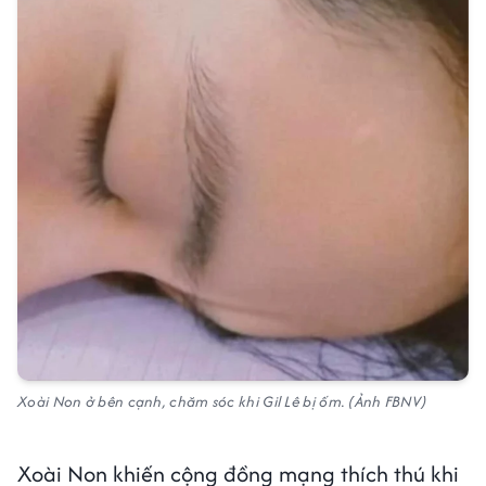
Xoài Non ở bên cạnh, chăm sóc khi Gil Lê bị ốm. (Ảnh FBNV)
Xoài Non khiến cộng đồng mạng thích thú khi