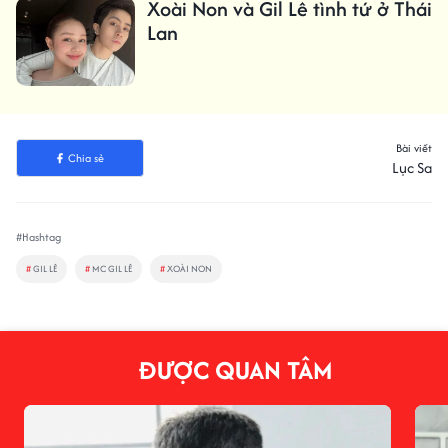
Xoài Non và Gil Lê tình tứ ở Thái
Lan
Bài viết
Chia sẻ
Lục Sa
#Hashtag
#
GIL LÊ
#
MC GIL LÊ
#
XOÀI NON
ĐƯỢC QUAN TÂM