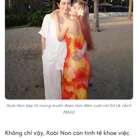
Xoài Non bày tỏ mong muốn được làm đám cưới với Gil Lê. (Ảnh
FBNV)
Không chỉ vậy, Xoài Non còn tinh tế khoe việc