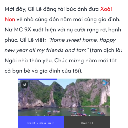
Mới đây, Gil Lê đăng tải bức ảnh đưa
Xoài
Non
về nhà cùng đón năm mới cùng gia đình.
Nữ MC 9X xuất hiện với nụ cười rạng rỡ, hạnh
phúc. Gil Lê viết:
"Home sweet home. Happy
new year all my friends and fam"
(tạm dịch là:
Ngôi nhà thân yêu. Chúc mừng năm mới tất
cả bạn bè và gia đình của tôi).
Next video in 1
Cancel