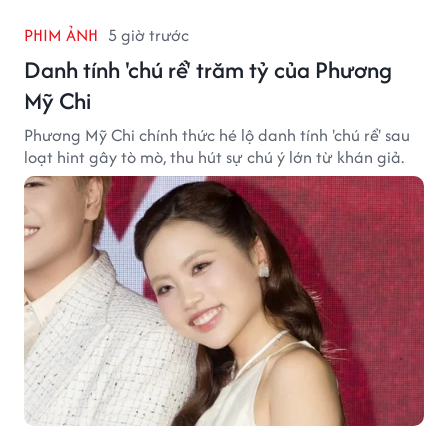
PHIM ẢNH
5 giờ trước
Danh tính 'chú rể' trăm tỷ của Phương
Mỹ Chi
Phương Mỹ Chi chính thức hé lộ danh tính 'chú rể' sau
loạt hint gây tò mò, thu hút sự chú ý lớn từ khán giả.