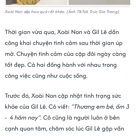
Xoài Non xếp hoa quả rất khéo. (Ảnh TikTok Trúc Gia Trang)
Thời gian vừa qua, Xoài Non và Gil Lê dần
công khai chuyện tình cảm sau thời gian úp
mở. Chuyện tình cảm của cặp đôi ngày càng
tốt đẹp. Cả hai đồng hành với nhau trong
công việc cũng như cuộc sống.
Trước đó, Xoài Non cập nhật tình trạng sức
khỏe của Gil Lê. Cô viết:
"Thương em bé, ốm 3
- 4 hôm nay".
Cô cũng là người luôn ở bên
cạnh quan tâm, chăm sóc lúc Gil Lê gặp vấn