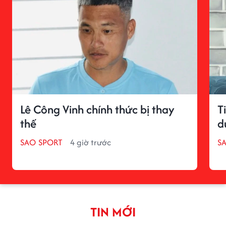
Lê Công Vinh chính thức bị thay
T
thế
d
SAO SPORT
4 giờ trước
S
TIN MỚI