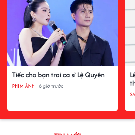
Tiếc cho bạn trai ca sĩ Lệ Quyên
L
t
PHIM ẢNH
6 giờ trước
S