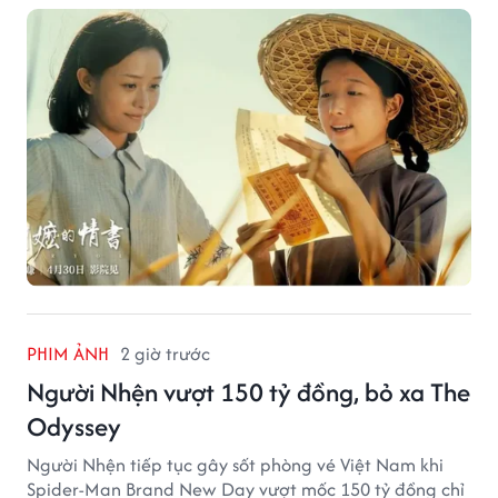
kỳ vọng ban đầu và duy trì sức hút giữa cuộc cạnh
tranh của nhiều tác phẩm lớn.
PHIM ẢNH
2 giờ trước
Người Nhện vượt 150 tỷ đồng, bỏ xa The
Odyssey
Người Nhện tiếp tục gây sốt phòng vé Việt Nam khi
Spider-Man Brand New Day vượt mốc 150 tỷ đồng chỉ