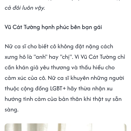
cả đôi luôn vậy.
Vũ Cát Tường hạnh phúc bên bạn gái
Nữ ca sĩ cho biết cô không đặt nặng cách
xưng hô là "anh" hay "chị". Vì Vũ Cát Tường chỉ
cần khán giả yêu thương và thấu hiểu cho
cảm xúc của cô. Nữ ca sĩ khuyên những người
thuộc cộng đồng LGBT+ hãy thừa nhận xu
hướng tình cảm của bản thân khi thật sự sẵn
sàng.