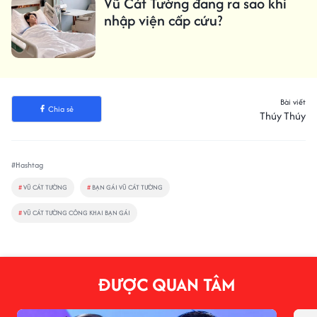
Vũ Cát Tường đang ra sao khi
nhập viện cấp cứu?
Bài viết
Chia sẻ
Thúy Thúy
#Hashtag
#
VŨ CÁT TƯỜNG
#
BẠN GÁI VŨ CÁT TƯỜNG
#
VŨ CÁT TƯỜNG CÔNG KHAI BẠN GÁI
ĐƯỢC QUAN TÂM