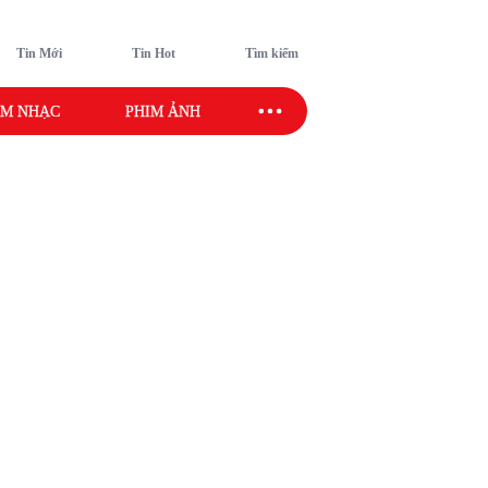
Tin Mới
Tin Hot
Tìm kiếm
M NHẠC
PHIM ẢNH
SAO SPORT