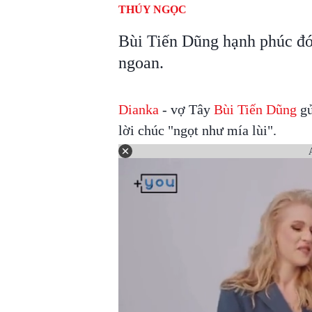
THÚY NGỌC
Bùi Tiến Dũng hạnh phúc đón
ngoan.
Dianka
- vợ Tây
Bùi Tiến Dũng
gử
lời chúc "ngọt như mía lùi".